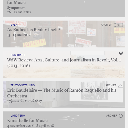
for Music
Symposium
26 – 27 mei 2017
EVENT
ARCHIEF
As Radical as Reality Itself?
13 – 14 mei 2017
PUBLICATIE
WdW Review: Arts, Culture, and Journalism in Revolt, Vol. 1
(2013–2016)
TENTOONSTELLING
ARCHIEF
Eric Baudelaire — The Music of Ramón Raquello and his
Orchestra
27 januari – 21 mei 2017
LONG-TERM
ARCHIEF
Kunsthalle for Music
4 november 2016 – 8 april 2018