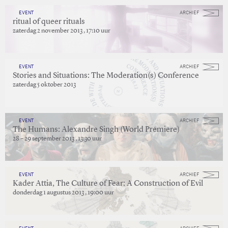
EVENT
ARCHIEF
ritual of queer rituals
zaterdag 2 november 2013 , 17:10 uur
EVENT
ARCHIEF
Stories and Situations: The Moderation(s) Conference
zaterdag 5 oktober 2013
EVENT
ARCHIEF
The Humans: Alexandre Singh (World Premiere)
28 – 29 september 2013 , 13:30 uur
EVENT
ARCHIEF
Kader Attia, The Culture of Fear: A Construction of Evil
donderdag 1 augustus 2013 , 19:00 uur