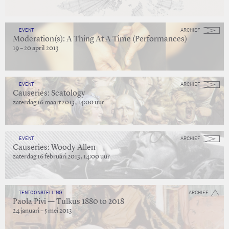
EVENT
ARCHIEF
Moderation(s): A Thing At A Time (Performances)
19 – 20 april 2013
EVENT
ARCHIEF
Causeries: Scatology
zaterdag 16 maart 2013 , 14:00 uur
EVENT
ARCHIEF
Causeries: Woody Allen
zaterdag 16 februari 2013 , 14:00 uur
TENTOONSTELLING
ARCHIEF
Paola Pivi — Tulkus 1880 to 2018
24 januari – 5 mei 2013