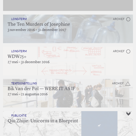
LONG-TERM
ARCHIEF
The Ten Murders of Josephine
3 november 2016 – 31 december 2017
LONG-TERM
ARCHIEF
WDW25+
27 mei – 31 december 2016
TENTOONSTELLING
ARCHIEF
Bik Van der Pol — WERE IT AS IF
27 mei – 21 augustus 2016
PUBLICATIE
Qiu Zhijie: Unicorns in a Blueprint