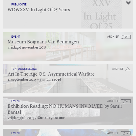
PUBLICATIE
WDWXXV: In Light Of 25 Years
EVENT
ARCHIEF
Museum Boijmans Van Beuningen
vrijdag 6 november 2015
TENTOONSTELLING
ARCHIEF
Art In The Age Of…Asymmetrical Warfare
11 september 2015 – 3 januari 2016
EVENT
ARCHIEF
Exhibition Reading: NO HUMANS INVOLVED by Samir
Bantal
vrijdag 3 juli 2015 , 18:00 – 19:00 uur
EVENT
ARCHIEF