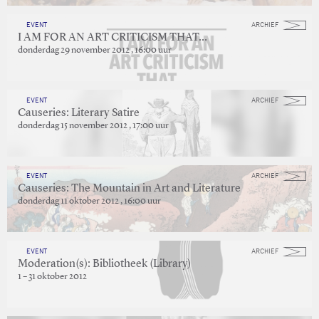
EVENT
ARCHIEF
I AM FOR AN ART CRITICISM THAT…
donderdag 29 november 2012 , 16:00 uur
EVENT
ARCHIEF
Causeries: Literary Satire
donderdag 15 november 2012 , 17:00 uur
EVENT
ARCHIEF
Causeries: The Mountain in Art and Literature
donderdag 11 oktober 2012 , 16:00 uur
EVENT
ARCHIEF
Moderation(s): Bibliotheek (Library)
1 – 31 oktober 2012