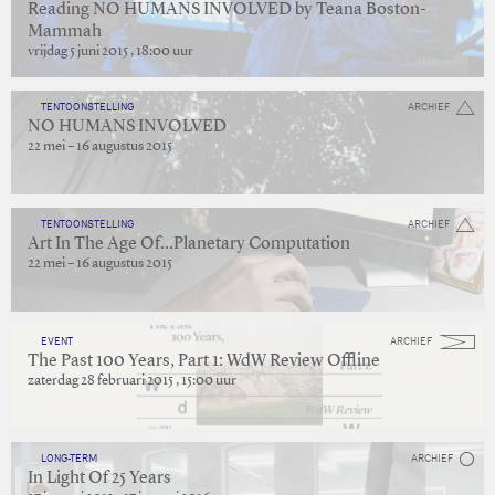
Reading NO HUMANS INVOLVED by Teana Boston-
Mammah
vrijdag 5 juni 2015 , 18:00 uur
TENTOONSTELLING
ARCHIEF
NO HUMANS INVOLVED
22 mei – 16 augustus 2015
TENTOONSTELLING
ARCHIEF
Art In The Age Of…Planetary Computation
22 mei – 16 augustus 2015
EVENT
ARCHIEF
The Past 100 Years, Part 1: WdW Review Offline
zaterdag 28 februari 2015 , 15:00 uur
LONG-TERM
ARCHIEF
In Light Of 25 Years