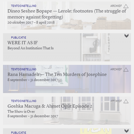
TENTOONSTELLING
ARCHIEF
Dineo Seshee Bopape — Lerole: footnotes (The struggle of
memory against forgetting)
20 oktober 2017 – 8 april 2018
PUBLICATIE
WERE IT AS IF
Beyond An Institution That Is
TENTOONSTELLING
ARCHIEF
Rana Hamadeh — The Ten Murders of Josephine
8 september – 31 december 2017
TENTOONSTELLING
ARCHIEF
Goshka Macuga & Ahmet Öğüt Episode 2
The Show is Over
8 september – 31 december 2017
PUBLICATIE