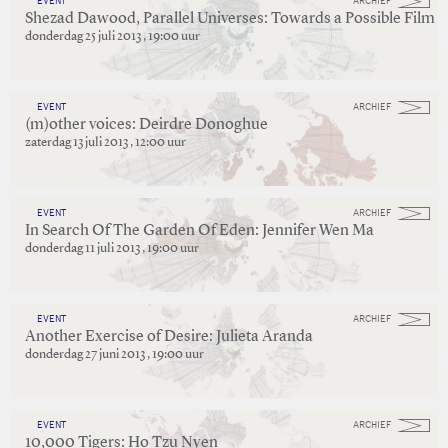
EVENT
ARCHIEF
Shezad Dawood, Parallel Universes: Towards a Possible Film
donderdag 25 juli 2013 , 19:00 uur
EVENT
ARCHIEF
(m)other voices: Deirdre Donoghue
zaterdag 13 juli 2013 , 12:00 uur
EVENT
ARCHIEF
In Search Of The Garden Of Eden: Jennifer Wen Ma
donderdag 11 juli 2013 , 19:00 uur
EVENT
ARCHIEF
Another Exercise of Desire: Julieta Aranda
donderdag 27 juni 2013 , 19:00 uur
EVENT
ARCHIEF
10,000 Tigers: Ho Tzu Nyen