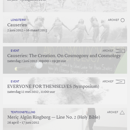
LONG-TERM
ARCHIEF
Causeries
2 juni 2012 – 16 maart 2013
EVENT
ARCHIEF
Causeries: The Creation. On Cosmogony and Cosmology
zaterdag 2 juni 2012 , 09:00 – 19:30 uur
EVENT
ARCHIEF
EVERYONE FOR THEMSELVES (Symposium)
zaterdag 12 mei 2012 , 11:00 uur
TENTOONSTELLING
ARCHIEF
Meriç Algün Ringborg — Line No. 2 (Holy Bible)
26 april – 17 juni 2012