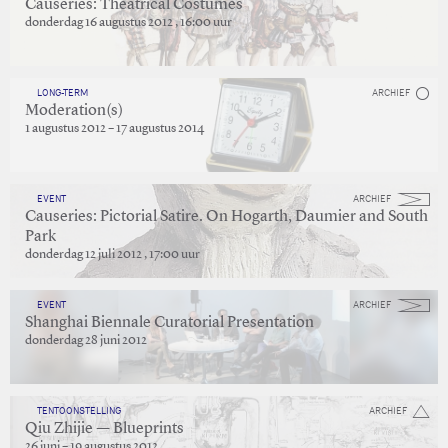
Causeries: Theatrical Costumes
donderdag 16 augustus 2012 , 16:00 uur
LONG-TERM
ARCHIEF
Moderation(s)
1 augustus 2012 – 17 augustus 2014
EVENT
ARCHIEF
Causeries: Pictorial Satire. On Hogarth, Daumier and South
Park
donderdag 12 juli 2012 , 17:00 uur
EVENT
ARCHIEF
Shanghai Biennale Curatorial Presentation
donderdag 28 juni 2012
TENTOONSTELLING
ARCHIEF
Qiu Zhijie — Blueprints
26 juni – 19 augustus 2012