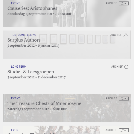
EVENT
ARCHIEF
Causeries: Aristophanes
donderdag 13 september 2012 , 12:00 uur
TENTOONSTELLING
ARCHIEF
Surplus Authors
5 september 2012 – 6 januari 2013
LONG-TERM
ARCHIEF
Studie- & Leesgroepen
3 september 2012 – 31 december 2017
EVENT
ARCHIEF
The Treasure Chests of Mnemosyne
zaterdag 1 september 2012 , 16:00 uur
EVENT
ARCHIEF