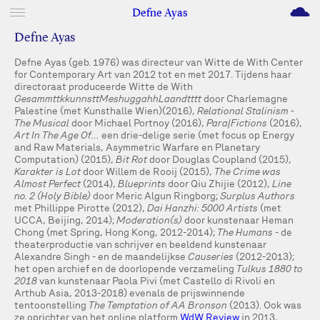
M
Defne Ayas
Defne Ayas
Defne Ayas (geb. 1976) was directeur van Witte de With Center
for Contemporary Art van 2012 tot en met 2017. Tijdens haar
directoraat produceerde Witte de With
GesammttkkunnsttMeshuggahhLaandtttt
door Charlemagne
Palestine (met Kunsthalle Wien)(2016),
Relational Stalinism -
The Musical
door Michael Portnoy (2016),
Para|Fictions
(2016),
Art In The Age Of…
een drie-delige serie (met focus op Energy
and Raw Materials, Asymmetric Warfare en Planetary
Computation) (2015),
Bit Rot
door Douglas Coupland (2015),
Karakter is Lot
door Willem de Rooij (2015),
The Crime was
Almost Perfect
(2014),
Blueprints
door Qiu Zhijie (2012),
Line
no. 2 (Holy Bible)
door Meric Algun Ringborg;
Surplus Authors
met Phillippe Pirotte (2012),
Dai Hanzhi: 5000 Artists
(met
UCCA, Beijing, 2014);
Moderation(s)
door kunstenaar Heman
Chong (met Spring, Hong Kong, 2012-2014);
The Humans
- de
theaterproductie van schrijver en beeldend kunstenaar
Alexandre Singh - en de maandelijkse
Causeries
(2012-2013);
het open archief en de doorlopende verzameling
Tulkus 1880 to
2018
van kunstenaar Paola Pivi (met Castello di Rivoli en
Arthub Asia, 2013-2018) evenals de prijswinnende
tentoonstelling
The Temptation of AA Bronson
(2013). Ook was
ze oprichter van het online platform
WdW Review
in 2013,