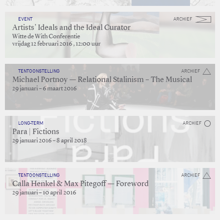
EVENT
ARCHIEF
Artists’ Ideals and the Ideal Curator
Witte de With Conferentie
vrijdag 12 februari 2016 , 12:00 uur
TENTOONSTELLING
ARCHIEF
Michael Portnoy — Relational Stalinism – The Musical
29 januari – 6 maart 2016
LONG-TERM
ARCHIEF
Para | Fictions
29 januari 2016 – 8 april 2018
TENTOONSTELLING
ARCHIEF
Calla Henkel & Max Pitegoff — Foreword
29 januari – 10 april 2016