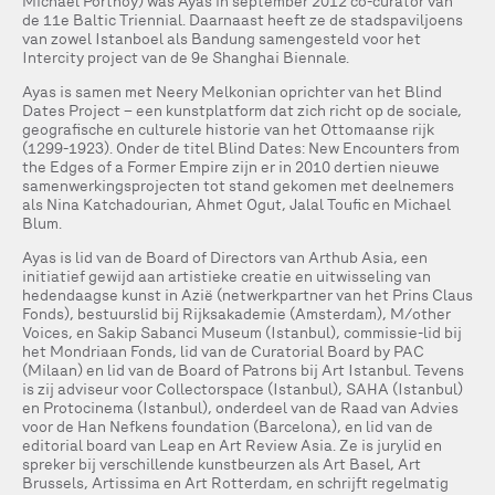
Michael Portnoy) was Ayas in september 2012 co-curator van
de 11e Baltic Triennial. Daarnaast heeft ze de stadspaviljoens
van zowel Istanboel als Bandung samengesteld voor het
Intercity project van de 9e Shanghai Biennale.
Ayas is samen met Neery Melkonian oprichter van het Blind
Dates Project – een kunstplatform dat zich richt op de sociale,
geografische en culturele historie van het Ottomaanse rijk
(1299-1923). Onder de titel Blind Dates: New Encounters from
the Edges of a Former Empire zijn er in 2010 dertien nieuwe
samenwerkingsprojecten tot stand gekomen met deelnemers
als Nina Katchadourian, Ahmet Ogut, Jalal Toufic en Michael
Blum.
Ayas is lid van de Board of Directors van Arthub Asia, een
initiatief gewijd aan artistieke creatie en uitwisseling van
hedendaagse kunst in Azië (netwerkpartner van het Prins Claus
Fonds), bestuurslid bij Rijksakademie (Amsterdam), M/other
Voices, en Sakip Sabanci Museum (Istanbul), commissie-lid bij
het Mondriaan Fonds, lid van de Curatorial Board by PAC
(Milaan) en lid van de Board of Patrons bij Art Istanbul. Tevens
is zij adviseur voor Collectorspace (Istanbul), SAHA (Istanbul)
en Protocinema (Istanbul), onderdeel van de Raad van Advies
voor de Han Nefkens foundation (Barcelona), en lid van de
editorial board van Leap en Art Review Asia. Ze is jurylid en
spreker bij verschillende kunstbeurzen als Art Basel, Art
Brussels, Artissima en Art Rotterdam, en schrijft regelmatig