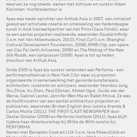
waarvan ze nog steeds -samen met schrijver en curator Adam
Kleinman- hoofdredacteur is.
Ayas was mede-oprichter van Arthub Asia in 2007, een initiatief
gewijd aan artistieke creatie en uitwisseling van hedendaagse
kunst in Azië (netwerkpartner van het Prins Claus Fonds), waar
ze een aantal projecten realiseerde, waaronder
Double Infinity
(i.s.m. het Van Abbemuseum, 2010);
Final Cut
(i.s.m. Shanghai
Cultural Development Foundation, 2009);
RMB City
, een opera
van Cao Fei (with Artissima, 2009) en
The Making of the New
Silk Roads
, een symposium (2009). Ayas is tot op heden
directeur van Arthub Asia.
Sinds 2005 is Ayas als curator verbonden aan Performa - een
performancefestival in New York City- waar zij projecten
organiseerde in samenwerking met gevierde kunstenaars,
architecten, curatoren en schrijvers, waaronder Yeondoo Jung,
Qiu Zhijie, Xu Zhen, Paul Elliman, Ahmet Ogut, Guido van der
Werve, Gabriel Lester, Jennifer Wen Ma en Rabih Mroué. Ze was
de hoofd curator van een aantal architectuur projecten en
publicaties, waaronder
Broken English
door Julieta Aranda &
Carlos Motta (2011);
THE FIRST/LAST NEWSPAPER
door
Dexter Sinister (2009) en
Performa Institute
(2011). Ayas blijft
tijdens haar directeurschap bij Witte de With curator bij
PERFORMA.
Samen met Benjamin Cook en LUX (i.s.m. Ieva Misevičiūtė en