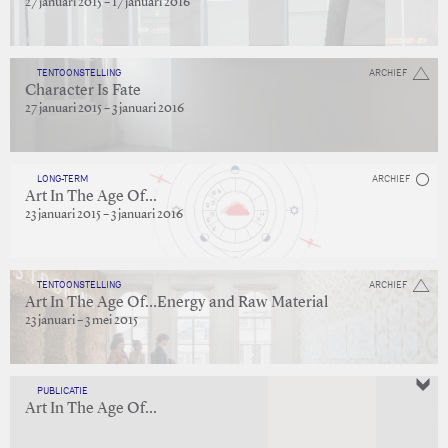
27 januari 2015 – 17 januari 2016
TENTOONSTELLING
ARCHIEF
Character Is Fate
27 januari 2015 – 3 januari 2016
LONG-TERM
ARCHIEF
Art In The Age Of...
23 januari 2015 – 3 januari 2016
TENTOONSTELLING
ARCHIEF
Art In The Age Of…Energy and Raw Material
23 januari – 3 mei 2015
PUBLICATIE
Art In The Age Of...