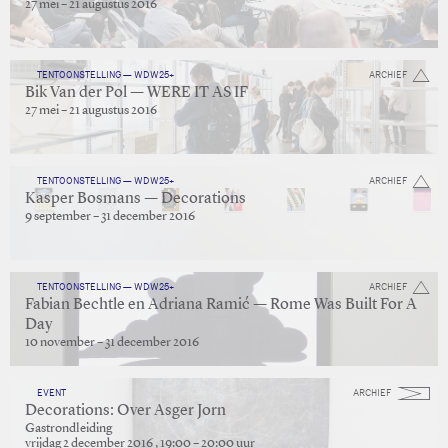
27 mei – 21 augustus 2016
TENTOONSTELLING — WDW25+
ARCHIEF
Bik Van der Pol — WERE IT AS IF
27 mei – 21 augustus 2016
TENTOONSTELLING — WDW25+
ARCHIEF
Kasper Bosmans — Decorations
9 september – 31 december 2016
TENTOONSTELLING — WDW25+
ARCHIEF
Fabian Bechtle en Adriana Ramić — Rome Was Built For A
Day
10 november – 31 december 2016
EVENT
ARCHIEF
Decorations: Over Asger Jorn
Gastrondleiding
vrijdag 2 december 2016 , 19:00 – 20:00 uur