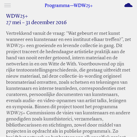
M
Programma—WDW25+
WDW25+
27 mei – 31 december 2016
Vertrekkend vanuit de vraag: “Wat gebeurt er met kunst
wanneer een kunstenaar en een instituut elkaar treffen?”, zet
WDW25+
een groeiende en levende collectie in gang. Dit
project traceert de hedendaagse artistieke praktijk aan de
hand van nooit eerder getoond, intern materiaal en de
netwerken in en om Witte de With. Voortbouwend op zijn
rijke tentoonstellingsgeschiedenis, die gestaag uitbreidt met
nieuw materiaal, zal deze collectie-in-wording origineel
bronmateriaal omvatten, zoals schetsen en tekeningen van
kunstenaars en interne teamleden, correspondenties met
curatoren, persoonlijke documenten van kunstenaars,
evenals audio- en video-opnames van artist talks, lezingen
en symposia. Binnen dit project toont het programma
WDW25+
Commissions de visies van kunstenaars en andere
genodigden zoals kunsthistorici, verzamelaars,
bibliothecarissen en stichtingen, zowel door middel van
projecten in opdracht als in publieke programma’s. Zo