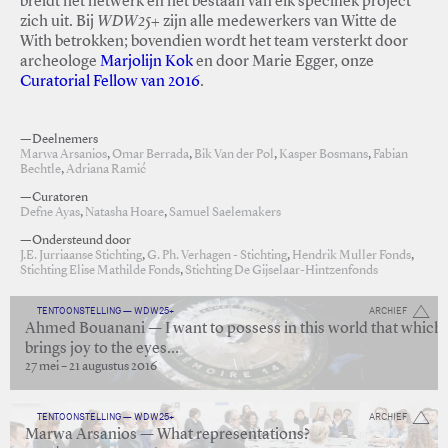
breidt het netwerk en het bestaan van elk specifiek project
zich uit. Bij
WDW25+
zijn alle medewerkers van Witte de
With betrokken; bovendien wordt het team versterkt door
archeologe
Marjolijn Kok
en door Marie Egger, onze
Curatorial Fellow van 2016
.
—Deelnemers
Marwa Arsanios
,
Omar Berrada
,
Bik Van der Pol
,
Kasper Bosmans
,
Fabian
Bechtle
,
Adriana Ramić
—Curatoren
Defne Ayas
,
Natasha Hoare
,
Samuel Saelemakers
—Ondersteund door
J.E. Jurriaanse Stichting
,
G. Ph. Verhagen - Stichting
,
Hendrik Muller Fonds
,
Stichting Elise Mathilde Fonds
,
Stichting De Gijselaar-Hintzenfonds
TENTOONSTELLING — WDW25+
ARCHIEF
Ahmed Bouanani — I want to possess in this world that which
brings joy to the eyes…
27 mei – 21 augustus 2016
TENTOONSTELLING — WDW25+
ARCHIEF
Marwa Arsanios — What representations?