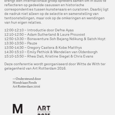
brengt een internationale groep sprekers samen om in duo’s te
reflecteren op gedeelde casussen en historische
correspondenties tussen kunstenaars en curatoren. Daarbij ligt
de nadruk niet alleen op de selectie en samenstelling van
tentoonstellingen, maar ook op de omkeringen en wendingen
van hun eigen relaties.
12:00-12:10 – Introductie door Defne Ayas
12:10-12:50 – Adam Sutherland & Laure Prouvost
12:50-13:30 – Bonaventure Soh Bejeng Ndikung & Satch Hoyt
13:30-13:50 – Pauze
13:50-14:30 – Gregory Castera & Kobe Matthys
14:30-15:10 – Emily Pethick & Wendelien van Oldenborgh
15:10-15:50 – Rhea Dall, Kristine Siegel & Chris Evans
Deze conferentie wordt georganiseerd door Witte de With ter
gelegenheid van Art Rotterdam 2016.
—Ondersteund door
Mondriaan Fonds
Art Rotterdam 2016