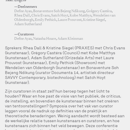
Taal: Engels
—Deelnemers
Defne Ayas
,
Bonaventure Soh Bejeng Ndikung
,
Grégory Castéra
,
Rhea Dall
,
Chris Evans
,
Satch Hoyt
,
Kobe Matthys
,
Wendelien van
Oldenborgh
,
Emily Pethick
,
Laure Prouvost
,
Kristine Siegel
,
Adam Sutherland
—Curatoren
Defne Ayas
,
Natasha Hoare
,
Adam Kleinman
Sprekers: Rhea Dall & Kristine Siegel (PRAXES) met Chris Evans
(kunstenaar), Grégory Castéra (Council) met Kobe Matthys
(kunstenaar), Adam Sutherland (Grizedale Arts) met Laure
Prouvost (kunstenaar), Emily Pethick (Showroom) met
Wendelien van Oldenborgh (kunstenaar) en Bonaventure Soh
Bejeng Ndikung (curator Documenta 14, artistiek directeur
SAVVY Contemporary, biotechnoloog) met Satch Hoyt
(kunstenaar).
Zijn curatoren in staat zelf hun beroep tegen het licht te
houden? Waar en hoe past de visie van het publiek, de criticus,
de instelling, en bovendien de kunstenaar binnen het creëren
van tentoonstellingen? Symposia over het vak van curator
leggen vooral de nadruk op definities van de praktijk en
theoretische benaderingen. Weinig aandacht wordt besteed aan
de werkelijke relatie tussen kunstenaars en curatoren, en hoe
kunstenaars zich binnen het veld bewegen. Deze conferentie