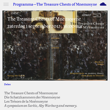
M
Programma—The Treasure Chests of Mnemosyne
EVENT
ARCHIEF
The Treasure Chests of Mnemosyne
zaterdag 1 september 2012 , 16:00 uur
Delen
Facebook
Twitter
The Treasure Chests of Mnemosyne
Die Schatzkammern der Mnemosyne
Les Trésors de la Mnémosyne
A symposium on Sarkis, Aby Warburg and memory.