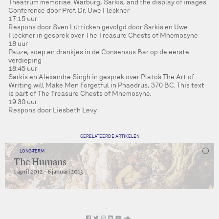
Theatrum memoriae. Warburg, Sarkis, and the display of images.
Conference door Prof. Dr. Uwe Fleckner
17:15 uur
Respons door Sven Lütticken gevolgd door Sarkis en Uwe
Fleckner in gesprek over The Treasure Chests of Mnemosyne
18 uur
Pauze, soep en drankjes in de Consensus Bar op de eerste
verdieping
18:45 uur
Sarkis en Alexandre Singh in gesprek over Plato’s The Art of
Writing will Make Men Forgetful in Phaedrus, 370 BC. This text
is part of The Treasure Chests of Mnemosyne.
19:30 uur
Respons door Liesbeth Levy
GERELATEERDE ARTIKELEN
LONG-TERM
The Humans
1 april 2012 – 6 januari 2013