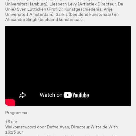
Universität Hamburg), Liesbeth Levy (Artistiek Directeur, De
Unie) Sven Lütticken (Prof. Dr. Kunstgeschiedenis, Vrije
Universiteit Amsterdam), Sarkis (beeldend kunstenaar) en
Alexandre Singh (beeldend kunstenaar).
Programma
16 uur
Welkomstwoord door Defne Ayas, Directeur Witte de With
16:15 uur