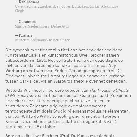
—Deelnemers
Uwe Fleckner
,
Liesbeth Levy
,
Sven Lütticken
,
Sarkis
,
Alexandre
Singh
—Curatoren
Samuel Saelemakers
,
Defne Ayas
—Partners
Museum Boijmans Van Beuningen
Dit symposium ontleent zijn titel aan het boek dat beeldend
kunstenaar Sarkis en kunsthistoricus Uwe Fleckner samen
publiceerden in 1995. Het centrale thema van deze dag is de
invloed van de beroemde kunst- en cultuurhistoricus Aby
Warburg op het werk van Sarkis. Genodigde spreker Prof. Dr.
Fleckner (Universität Hamburg) legde als eerste een verband
tussen Sarkis’ oeuvre en Warburg’s theorie over het geheugen.
Witte de With heeft meerdere kopieën van
The Treasure Chests
of Mnemosyne
voor het publiek beschikbaar gemaakt. Zo kunnen
bezoekers deze uitzonderlijke publicatie zelf lezen en
bestuderen. Zeldzame originele exemplaren worden
tentoongesteld middels Studio Miessens modulaire elementen,
die voor Witte de Withs schooling environment ontworpen
werden. Deze bibliotheek installatie is toegankelijk van 1
september tot 28 oktober.
Sprekers zijn: Uwe Fleckner (Prof. Dr. Kunstgeschiedenis,