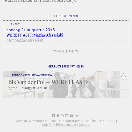
Plaatsen beperkt, ticket noodzakelijk.
EERDERE EVENTS
EVENT
zondag 21 augustus 2016
WERE IT AS IF: Maziar Afrassiabi
Met:
Maziar Afrassiabi
TOON ALLE EVENTS
GERELATEERDE ARTIKELEN
TENTOONSTELLING — WDW25+
Bik Van der Pol — WERE IT AS IF
27 mei – 21 augustus 2016
Witte de Withstraat 50 - 3012 BR Rotterdam T: +31 (0)10 411 01 44 |
|
Colofon
|
Privacybeleid
|
Contact