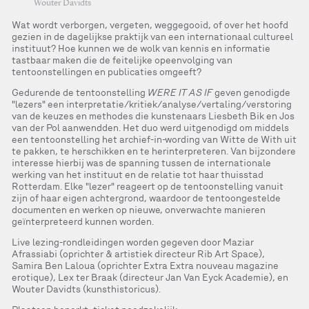
Wouter Davidts
Wat wordt verborgen, vergeten, weggegooid, of over het hoofd
gezien in de dagelijkse praktijk van een internationaal cultureel
instituut? Hoe kunnen we de wolk van kennis en informatie
tastbaar maken die de feitelijke opeenvolging van
tentoonstellingen en publicaties omgeeft?
Gedurende de tentoonstelling
WERE IT AS IF
geven genodigde
"lezers" een interpretatie/kritiek/analyse/vertaling/verstoring
van de keuzes en methodes die kunstenaars Liesbeth Bik en Jos
van der Pol aanwendden. Het duo werd uitgenodigd om middels
een tentoonstelling het archief-in-wording van Witte de With uit
te pakken, te herschikken en te herinterpreteren. Van bijzondere
interesse hierbij was de spanning tussen de internationale
werking van het instituut en de relatie tot haar thuisstad
Rotterdam. Elke "lezer" reageert op de tentoonstelling vanuit
zijn of haar eigen achtergrond, waardoor de tentoongestelde
documenten en werken op nieuwe, onverwachte manieren
geïnterpreteerd kunnen worden.
Live lezing-rondleidingen worden gegeven door Maziar
Afrassiabi (oprichter & artistiek directeur Rib Art Space),
Samira Ben Laloua (oprichter Extra Extra nouveau magazine
erotique), Lex ter Braak (directeur Jan Van Eyck Academie), en
Wouter Davidts (kunsthistoricus).