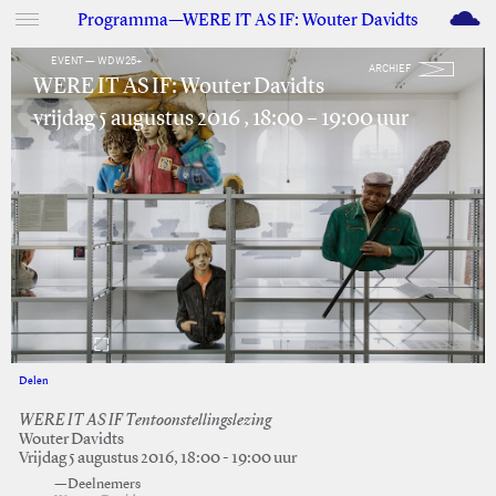
M
Programma—WERE IT AS IF: Wouter Davidts
EVENT — WDW25+
ARCHIEF
WERE IT AS IF: Wouter Davidts
vrijdag 5 augustus 2016 , 18:00 – 19:00 uur
Delen
Facebook
Twitter
WERE IT AS IF Tentoonstellingslezing
Wouter Davidts
Vrijdag 5 augustus 2016, 18:00 - 19:00 uur
—Deelnemers