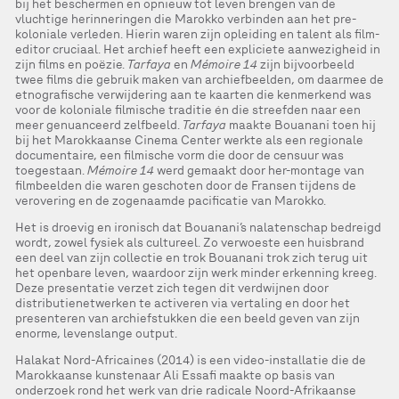
bij het beschermen en opnieuw tot leven brengen van de
vluchtige herinneringen die Marokko verbinden aan het pre-
koloniale verleden. Hierin waren zijn opleiding en talent als film-
editor cruciaal. Het archief heeft een expliciete aanwezigheid in
zijn films en poëzie.
Tarfaya
en
Mémoire 14
zijn bijvoorbeeld
twee films die gebruik maken van archiefbeelden, om daarmee de
etnografische verwijdering aan te kaarten die kenmerkend was
voor de koloniale filmische traditie én die streefden naar een
meer genuanceerd zelfbeeld.
Tarfaya
maakte Bouanani toen hij
bij het Marokkaanse Cinema Center werkte als een regionale
documentaire, een filmische vorm die door de censuur was
toegestaan.
Mémoire 14
werd gemaakt door her-montage van
filmbeelden die waren geschoten door de Fransen tijdens de
verovering en de zogenaamde pacificatie van Marokko.
Het is droevig en ironisch dat Bouanani’s nalatenschap bedreigd
wordt, zowel fysiek als cultureel. Zo verwoeste een huisbrand
een deel van zijn collectie en trok Bouanani trok zich terug uit
het openbare leven, waardoor zijn werk minder erkenning kreeg.
Deze presentatie verzet zich tegen dit verdwijnen door
distributienetwerken te activeren via vertaling en door het
presenteren van archiefstukken die een beeld geven van zijn
enorme, levenslange output.
Halakat Nord-Africaines (2014) is een video-installatie die de
Marokkaanse kunstenaar Ali Essafi maakte op basis van
onderzoek rond het werk van drie radicale Noord-Afrikaanse