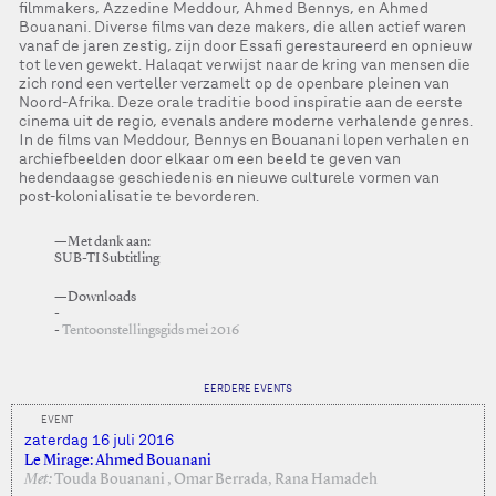
filmmakers, Azzedine Meddour, Ahmed Bennys, en Ahmed
Bouanani. Diverse films van deze makers, die allen actief waren
vanaf de jaren zestig, zijn door Essafi gerestaureerd en opnieuw
tot leven gewekt. Halaqat verwijst naar de kring van mensen die
zich rond een verteller verzamelt op de openbare pleinen van
Noord-Afrika. Deze orale traditie bood inspiratie aan de eerste
cinema uit de regio, evenals andere moderne verhalende genres.
In de films van Meddour, Bennys en Bouanani lopen verhalen en
archiefbeelden door elkaar om een beeld te geven van
hedendaagse geschiedenis en nieuwe culturele vormen van
post-kolonialisatie te bevorderen.
—Met dank aan:
SUB-TI Subtitling
—Downloads
Tentoonstellingsgids mei 2016
EERDERE EVENTS
EVENT
zaterdag 16 juli 2016
Le Mirage: Ahmed Bouanani
Met:
Touda Bouanani , Omar Berrada, Rana Hamadeh