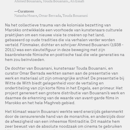
Ahmed Bouanani
,
Touda Bouanani
,
Ali Essafi
—Curatoren
Natasha Hoare
,
Omar Berrada
,
Touda Bouanani
Na het collectieve trauma van de koloniale bezetting van
Marokko ontwikkelde een voorhoede van kunstenaars culturele
praktijken om een nieuwe visie te creëren op het land,
gebaseerd op oude tradities die via verhalen verder worden
verteld. Filmmaker, dichter en schrijver Ahmed Bouanani (1938 -
2011) was een sleutelfiguur in deze beweging met zijn
baanbrekende filmische en poëtische taal die vele generaties na
hem zou beïnvloeden.
De dochter van Bouanani, kunstenaar Touda Bouanani, en
curator Omar Berrada werkten samen aan de presentatie van
werk en materiaal uit zijn omvangrijke archief. De presentatie bij
Witte de With biedt gelegenheid voor de vertaling en
ondertiteling van zijn korte films in het Engels, een primeur. Het
project genereert een grotere distributie van Bouanani’s werk en
daarmee de erkenning van de waarde van avant-garde films in
Marokko en het hele Maghreb gebied.
Het klimaat waarin Bouanani werkte werd enerzijds gekenmerkt
door de censurerende hand van de monarchie, en anderzijds door
de afwezigheid van een inheemse filmtraditie. Dit maakte hem
zeer bewust van de absolute noodzaak om cinema te gebruiken