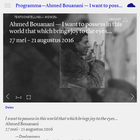
M
Programma—Ahmed Bouanani — I want to possess in this world that which brings joy to the eyes…
TENTOONSTELLING — WDW25+
ARCHIEF
Ahmed Bouanani — I want to possess in this
world that which brings joy to the eyes…
27 mei – 21 augustus 2016
2
—
2
Delen
Facebook
Twitter
I want to possess in this world that which brings joy to the eyes…
Ahmed Bouanani
27 mei - 21 augustus 2016
—Deelnemers