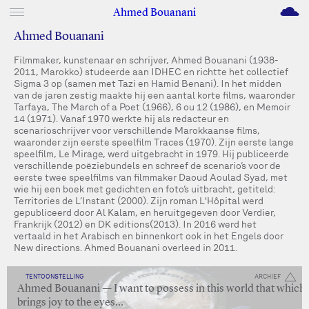
M
Ahmed Bouanani
Ahmed Bouanani
Filmmaker, kunstenaar en schrijver, Ahmed Bouanani (1938-
2011, Marokko) studeerde aan IDHEC en richtte het collectief
Sigma 3 op (samen met Tazi en Hamid Benani). In het midden
van de jaren zestig maakte hij een aantal korte films, waaronder
Tarfaya, The March of a Poet (1966), 6 ou 12 (1986), en Memoir
14 (1971). Vanaf 1970 werkte hij als redacteur en
scenarioschrijver voor verschillende Marokkaanse films,
waaronder zijn eerste speelfilm Traces (1970). Zijn eerste lange
speelfilm, Le Mirage, werd uitgebracht in 1979. Hij publiceerde
verschillende poëziebundels en schreef de scenario’s voor de
eerste twee speelfilms van filmmaker Daoud Aoulad Syad, met
wie hij een boek met gedichten en foto’s uitbracht, getiteld:
Territories de L’Instant (2000). Zijn roman L'Hôpital werd
gepubliceerd door Al Kalam, en heruitgegeven door Verdier,
Frankrijk (2012) en DK editions(2013). In 2016 werd het
vertaald in het Arabisch en binnenkort ook in het Engels door
New directions. Ahmed Bouanani overleed in 2011.
TENTOONSTELLING
ARCHIEF
Ahmed Bouanani — I want to possess in this world that which
brings joy to the eyes…