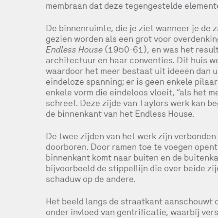
membraan dat deze tegengestelde element
De binnenruimte, die je ziet wanneer je de
gezien worden als een grot voor overdenkin
Endless House
(1950-61), en was het resul
architectuur en haar conventies. Dit huis w
waardoor het meer bestaat uit ideeën dan ui
eindeloze spanning; er is geen enkele pilaar
enkele vorm die eindeloos vloeit, “als het m
schreef. Deze zijde van Taylors werk kan 
de binnenkant van het Endless House.
De twee zijden van het werk zijn verbonden 
doorboren. Door ramen toe te voegen opent 
binnenkant komt naar buiten en de buitenka
bijvoorbeeld de stippellijn die over beide zi
schaduw op de andere.
Het beeld langs de straatkant aanschouwt d
onder invloed van gentrificatie, waarbij ve