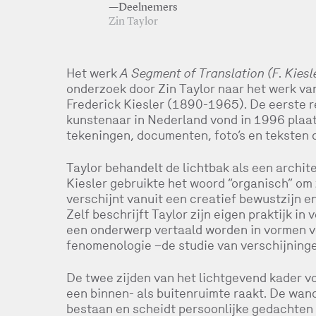
—Deelnemers
Zin Taylor
Het werk
A Segment of Translation (F. Kiesl
onderzoek door Zin Taylor naar het werk va
Frederick Kiesler (1890-1965). De eerste r
kunstenaar in Nederland vond in 1996 plaats
tekeningen, documenten, foto’s en teksten d
Taylor behandelt de lichtbak als een archite
Kiesler gebruikte het woord “organisch” om 
verschijnt vanuit een creatief bewustzijn e
Zelf beschrijft Taylor zijn eigen praktijk i
een onderwerp vertaald worden in vormen v
fenomenologie –de studie van verschijning
De twee zijden van het lichtgevend kader 
een binnen- als buitenruimte raakt. De wa
bestaan en scheidt persoonlijke gedachten 