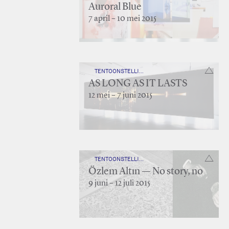
Auroral Blue
7 april – 10 mei 2015
TENTOONSTELLING — IN LIGHT OF 25 YEARS
AS LONG AS IT LASTS
12 mei – 7 juni 2015
TENTOONSTELLING — IN LIGHT OF 25 YEARS
Özlem Altın — No story, no
9 juni – 12 juli 2015