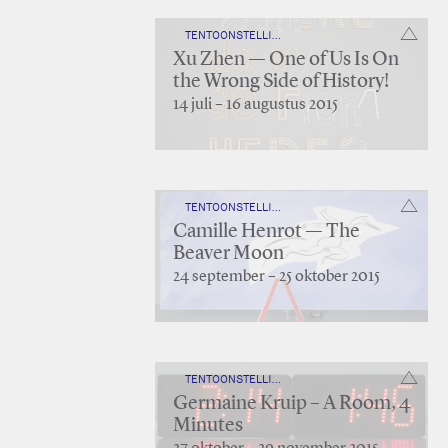
TENTOONSTELLING — IN LIGHT OF 25 YEARS
Xu Zhen — One of Us Is On
the Wrong Side of History!
14 juli – 16 augustus 2015
TENTOONSTELLING — IN LIGHT OF 25 YEARS
Camille Henrot — The
Beaver Moon
24 september – 25 oktober 2015
TENTOONSTELLING — IN LIGHT OF 25 YEARS
Germaine Kruip – A Room, 4
Minutes