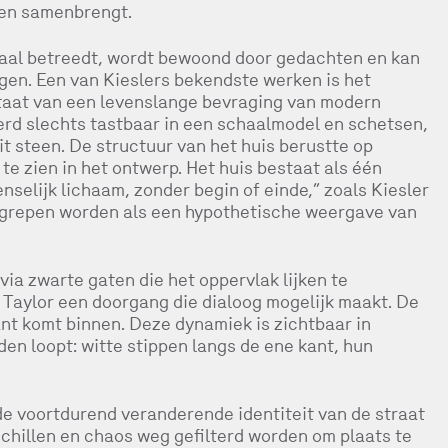
en samenbrengt.
 zaal betreedt, wordt bewoond door gedachten en kan
gen. Een van Kieslers bekendste werken is het
taat van een levenslange bevraging van modern
erd slechts tastbaar in een schaalmodel en schetsen,
t steen. De structuur van het huis berustte op
 te zien in het ontwerp. Het huis bestaat als één
enselijk lichaam, zonder begin of einde,” zoals Kiesler
begrepen worden als een hypothetische weergave van
via zwarte gaten die het oppervlak lijken te
Taylor een doorgang die dialoog mogelijk maakt. De
nt komt binnen. Deze dynamiek is zichtbaar in
jden loopt: witte stippen langs de ene kant, hun
e voortdurend veranderende identiteit van de straat
rschillen en chaos weg gefilterd worden om plaats te