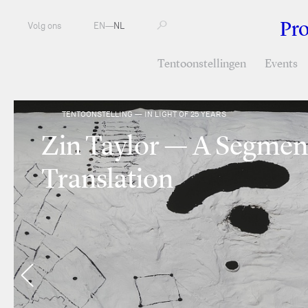
Pr
Volg ons
EN
—
NL
Tentoonstellingen
Events
TENTOONSTELLING — IN LIGHT OF 25 YEARS
Zin Taylor — A Segmen
Translation