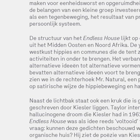
maken voor eenheidsworst en opgeruimdheid.
de belangen van een kleine groep investeer
als een tegenbeweging, het resultaat van p
persoonlijk systeem.
De structuur van het
Endless House
lijkt op
uit het Midden Oosten en Noord Afrika. De
westkust hippies en communes die de tent 
activiteiten in onder te brengen. Het verban
alternatieve ideeën tot alternatieve vormen
bevatten alternatieve ideeën voort te breng
zien we in de rechterhoek Mr. Natural, een
op satirische wijze de hippiebeweging en ha
Naast de lichtbak staat ook een kruk die i
geschreven door Kiesler liggen. Taylor inte
hallucinogene droom die Kiesler had in 1962,
Endless House
was als idee reeds ‘voltooid’ 
vraag: kunnen deze gedichten beschouwd wo
organische huis? Hij ziet de poëzie van Kies