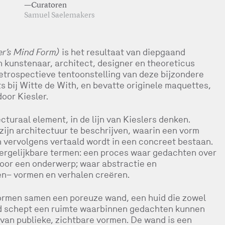
—Curatoren
Samuel Saelemakers
er’s Mind Form)
is het resultaat van diepgaand
n kunstenaar, architect, designer en theoreticus
etrospectieve tentoonstelling van deze bijzondere
 bij Witte de With, en bevatte originele maquettes,
oor Kiesler.
cturaal element, in de lijn van Kieslers denken.
zijn architectuur te beschrijven, waarin een vorm
n vervolgens vertaald wordt in een concreet bestaan.
n vergelijkbare termen: een proces waar gedachten over
oor een onderwerp; waar abstractie en
en– vormen en verhalen creëren.
vormen samen een poreuze wand, een huid die zowel
nd schept een ruimte waarbinnen gedachten kunnen
van publieke, zichtbare vormen. De wand is een