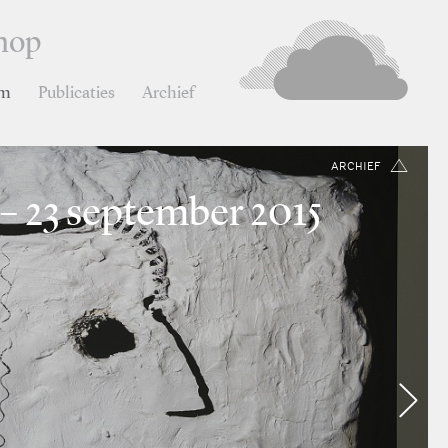
hop
rm
Publicaties
Archief
ARCHIEF
 – 23 september 2015