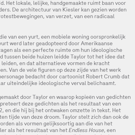
 Het lokale, lelijke, handgemaakte ruimt baan voor
ders. De architectuur van Kiesler kan gezien worden
rotestbewegingen, van verzet, van een radicaal
 die van een yurt, een mobiele woning oorspronkelijk
 yurt werd later geadopteerd door Amerikaanse
zagen als een perfecte ruimte om hun ideologische
d tussen beide huizen leidde Taylor tot het idee dat
 leiden, en dat alternatieve vormen de kracht
en. Van de vele figuren op deze zijde van het werk
 personage bedacht door cartoonist Robert Crumb dat
ar uiteindelijke ideologische verval belichaamt.
s gemaakt door Taylor en waarop kopieën van gedichten
rpreteert deze gedichten als het resultaat van een
 en die hij bij het ontwaken omzette in tekst. Het
ten tijde van deze droom. Taylor stelt zich dan ook de
rden als vormen gelijksoortig aan die van het
ler als het resultaat van het
Endless House
, een