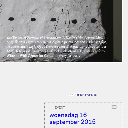
Zin Taylor,
A Segment of Translation (F. Kiesler’s Mind Form)
(detail),
2015, lichtbak (3 x 12 x 0.16 m), digitale prints, houten kruk met gips,
7e editie van
In Light Of 25 Years
(te zien 18 augustus – 20 september
2015), fotograaf Cassander Eeftinck-Schattenkerk, installatiefoto
Witte de With Center for Contemporary Art 2015
EERDERE EVENTS
EVENT
woensdag 16
september 2015