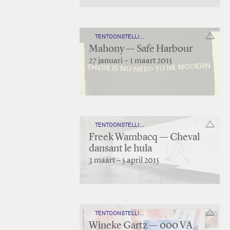
TENTOONSTELLING — IN LIGHT OF 25 YEARS
Mahony — Safe Harbour
27 januari – 1 maart 2015
TENTOONSTELLING — IN LIGHT OF 25 YEARS
Freek Wambacq — Cheval
dansant le hula
3 maart – 5 april 2015
TENTOONSTELLING — IN LIGHT OF 25 YEARS
Wineke Gartz — 000 VA