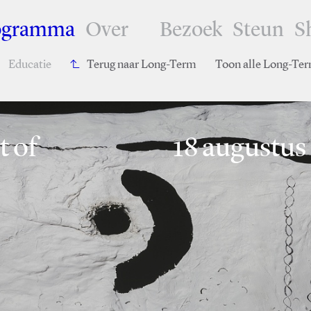
ogramma
Over
Bezoek
Steun
S
Educatie
Terug naar Long-Term
Toon alle Long-Te
t of
18 augustus