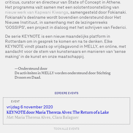
criticus, curator en directeur van State of Concept in Athene.
Het programma valt samen met een solotentoonstelling van
nieuw werk van Kapwani Kiwanga
, samengesteld door Fokianaki.
Fokianaki's deelname wordt bovendien ondersteund door Het
Nieuwe Instituut, in samenhang met de lezingenreeks
'GOSSIPS', een project in dialoog met het schrijven van Federici.
De serie KEYNOTE is een nieuw maandelijks platform in
Rotterdam om in gesprek te komen en na te denken. Elke
KEYNOTE vindt plaats op vrijdagavond in MELLY, en online, met
aandacht voor de stem van kunstenaars en manieren van 'sense
making' in de kunst en onze maatschappij.
—Ondersteund door
De activiteiten in MELLY worden ondersteund door Stichting
Droom en Daad.
EERDERE EVENTS
EVENT
vrijdag 6 november 2020
KEYNOTE door Maria Thereza Alves: The Return of a Lake
Met:
Maria Theresa Alves, Clara Balaguer
TOON ALLE EVENTS