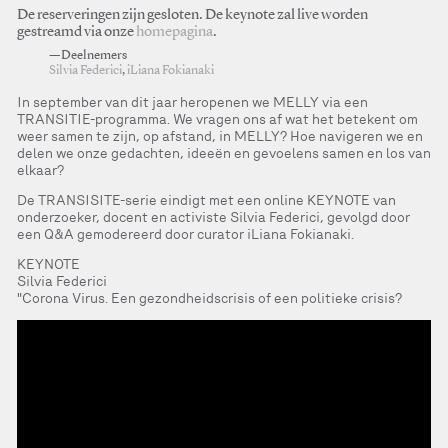
De reserveringen zijn gesloten. De keynote zal live worden
gestreamd via onze
homepagina
.
—Deelnemers
Silvia Federici
,
iLiana Fokianaki
In september van dit jaar heropenen we MELLY via een
TRANSITIE-programma. We vragen ons af wat het betekent om
weer samen te zijn, op afstand, in MELLY? Hoe navigeren we en
delen we onze gedachten, ideeën en gevoelens samen en los van
elkaar?
De TRANSISITE-serie eindigt met een online KEYNOTE van
onderzoeker, docent en activiste Silvia Federici, gevolgd door
een Q&A gemodereerd door curator iLiana Fokianaki.
KEYNOTE
Silvia Federici
"Corona Virus. Een gezondheidscrisis of een politieke crisis?