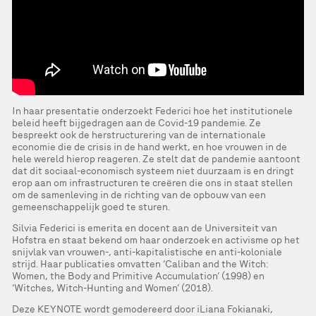
In haar presentatie onderzoekt Federici hoe het institutionele
beleid heeft bijgedragen aan de Covid-19 pandemie. Ze
bespreekt ook de herstructurering van de internationale
economie die de crisis in de hand werkt, en hoe vrouwen in de
hele wereld hierop reageren. Ze stelt dat de pandemie aantoont
dat dit sociaal-economisch systeem niet duurzaam is en dringt
erop aan om infrastructuren te creëren die ons in staat stellen
om de samenleving in de richting van de opbouw van een
gemeenschappelijk goed te sturen.
Silvia Federici is emerita en docent aan de Universiteit van
Hofstra en staat bekend om haar onderzoek en activisme op het
snijvlak van vrouwen-, anti-kapitalistische en anti-koloniale
strijd. Haar publicaties omvatten ‘Caliban and the Witch:
Women, the Body and Primitive Accumulation’ (1998) en
‘Witches, Witch-Hunting and Women’ (2018).
Deze KEYNOTE wordt gemodereerd door iLiana Fokianaki,