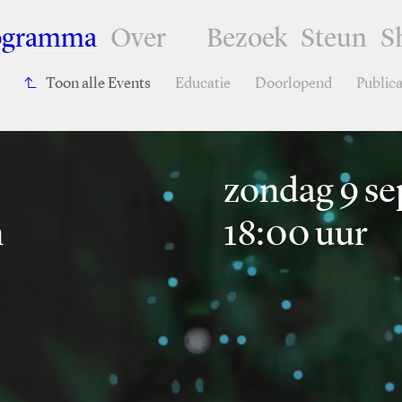
ogramma
Over
Bezoek
Steun
S
Toon alle Events
Educatie
Doorlopend
Publica
zondag 9 se
n
18:00 uur