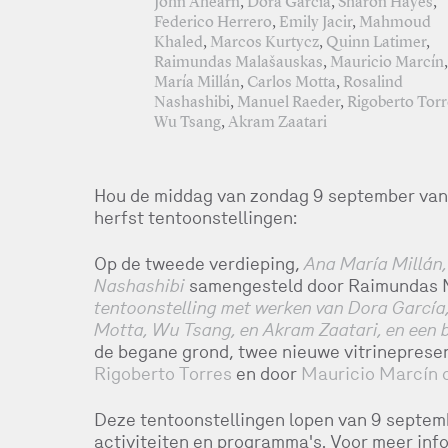
John Ahearn
,
Dora García
,
Sharon Hayes
,
Federico Herrero
,
Emily Jacir
,
Mahmoud
Khaled
,
Marcos Kurtycz
,
Quinn Latimer
,
Raimundas Malašauskas
,
Mauricio Marcín
María Millán
,
Carlos Motta
,
Rosalind
Nashashibi
,
Manuel Raeder
,
Rigoberto Tor
Wu Tsang
,
Akram Zaatari
Hou de middag van zondag 9 september van 1
herfst tentoonstellingen:
Op de tweede verdieping,
Ana María Millán,
Nashashibi
samengesteld door Raimundas M
tentoonstelling met werken van Dora García
Motta, Wu Tsang, en Akram Zaatari, en een b
de begane grond, twee nieuwe vitrinepresen
Rigoberto Torres
en door
Mauricio Marcín 
Deze tentoonstellingen lopen van 9 septem
activiteiten en programma's. Voor meer inf