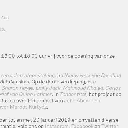
,
Ana
res
,
5:00 tot 18:00 uur vrij voor de opening van onze
 een solotentoonstelling
, en
Nieuw werk van Rosalind
alašauskas. Op de derde verdieping,
Een
, Sharon Hayes, Emily Jacir, Mahmoud Khaled, Carlos
rief van Quinn Latimer
. In
Zonder titel
, het project op
taties over het project van
John Ahearn en
over Marcos Kurtycz
.
ber tot en met 20 januari 2019 en omvatten diverse
ormatie, volg ons op
Instagram
,
Facebook
en
Twitter