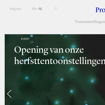
Pr
Volg ons
EN
—
NL
Tentoonstellingen
EVENT
Opening van onze
herfsttentoonstellinge