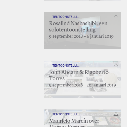
TENTOONSTELLING
Rosalind Nashashibi, een
solotentoonstelling
9 september 2018 – 6 januari 2019
TENTOONSTELLING — ZONDER TITEL
John Ahearn & Rigoberto
Torres
9 september 2018 – 20 januari 2019
TENTOONSTELLING
Mauricio Marcín over