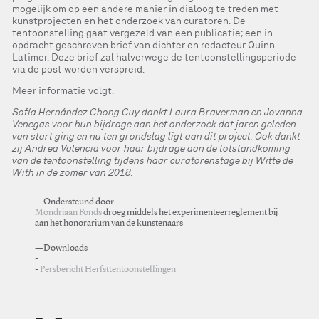
mogelijk om op een andere manier in dialoog te treden met
kunstprojecten en het onderzoek van curatoren. De
tentoonstelling gaat vergezeld van een publicatie; een in
opdracht geschreven brief van dichter en redacteur Quinn
Latimer. Deze brief zal halverwege de tentoonstellingsperiode
via de post worden verspreid.
Meer informatie volgt.
Sofía Hernández Chong Cuy dankt Laura Braverman en Jovanna
Venegas voor hun bijdrage aan het onderzoek dat jaren geleden
van start ging en nu ten grondslag ligt aan dit project. Ook dankt
zij Andrea Valencia voor haar bijdrage aan de totstandkoming
van de tentoonstelling tijdens haar curatorenstage bij Witte de
With in de zomer van 2018.
—Ondersteund door
Mondriaan Fonds
droeg middels het experimenteerreglement bij
aan het honorarium van de kunstenaars
—Downloads
Persbericht Herfsttentoonstellingen