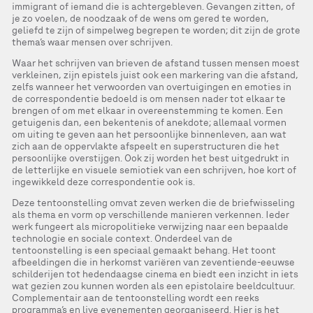
immigrant of iemand die is achtergebleven. Gevangen zitten, of
je zo voelen, de noodzaak of de wens om gered te worden,
geliefd te zijn of simpelweg begrepen te worden; dit zijn de grote
thema’s waar mensen over schrijven.
Waar het schrijven van brieven de afstand tussen mensen moest
verkleinen, zijn epistels juist ook een markering van die afstand,
zelfs wanneer het verwoorden van overtuigingen en emoties in
de correspondentie bedoeld is om mensen nader tot elkaar te
brengen of om met elkaar in overeenstemming te komen. Een
getuigenis dan, een bekentenis of anekdote; allemaal vormen
om uiting te geven aan het persoonlijke binnenleven, aan wat
zich aan de oppervlakte afspeelt en superstructuren die het
persoonlijke overstijgen. Ook zij worden het best uitgedrukt in
de letterlijke en visuele semiotiek van een schrijven, hoe kort of
ingewikkeld deze correspondentie ook is.
Deze tentoonstelling omvat zeven werken die de briefwisseling
als thema en vorm op verschillende manieren verkennen. Ieder
werk fungeert als micropolitieke verwijzing naar een bepaalde
technologie en sociale context. Onderdeel van de
tentoonstelling is een speciaal gemaakt behang. Het toont
afbeeldingen die in herkomst variëren van zeventiende-eeuwse
schilderijen tot hedendaagse cinema en biedt een inzicht in iets
wat gezien zou kunnen worden als een epistolaire beeldcultuur.
Complementair aan de tentoonstelling wordt een reeks
programma’s en live evenementen georganiseerd. Hier is het