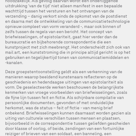
noodzakelijk. Als gevolg daarvan wordt een onderliggende
uitdrukking ‘van de tijd’ niet alleen manifest in een bepaalde
wachttijd tussen het versturen en het ontvangen van de
verzending – danig verkort sinds de opkomst van de postdienst
en daarna met de ontwikkeling van de communicatietechnologie
opnieuw compleet van vorm veranderd -, maar ook binnen of
zelfs tussen de regels van een bericht. Het concept van
briefwisselingen, of epistolariteit, gaat hier verder dan de
bureaucratie en bijbehorende correspondentie die een
kunstproject met zich meebrengt. Het onderscheidt zich ook van
mail art, een kunststroming die in principe altijd gericht is op het
gebruiken en tegelijkertijd tonen van communicatiemiddelen en
-kanalen.
Deze groepstentoonstelling geldt als een verkenning van de
manieren waarop beeldend kunstenaars reflecteren op de
geschiedenis en hedendaagse uitingen van epistolariteit als
vorm. De geselecteerde werken beschouwen de belangrijkste
kenmerken van vroege voorbeelden van briefwisselingen, zoals
de fijne lijn tussen feit en fictie. Als schijnbare compilatie van
persoonlijke documenten, gevonden of met onduidelijke
herkomst, was de status – feit of fictie - van menig brief
onbekend. Briefwisselingen kunnen daarnaast worden gezien als
uiting van culturele verschillen tussen mensen en plaatsen,
bijvoorbeeld in de correspondentie tussen geliefden gescheiden
door klasse of oorlog, of beide, zendingen van een fortuinlijke
reiziger of brieven van een soldaat, een banneling, een