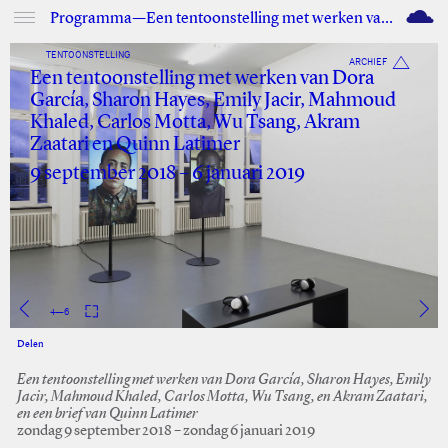
M
Programma—Een tentoonstelling met werken van Dora García, Sharon Hayes, Emily Jacir, Mahmoud Khaled, Carlos Motta, Wu Tsang, Akram Zaatari en Quinn Latimer
TENTOONSTELLING
ARCHIEF
Een tentoonstelling met werken van Dora
García, Sharon Hayes, Emily Jacir, Mahmoud
Khaled, Carlos Motta, Wu Tsang, Akram
Zaatari en Quinn Latimer
9 september 2018 – 6 januari 2019
4
—
6
Delen
Facebook
Twitter
Een tentoonstelling met werken van Dora García, Sharon Hayes, Emily
Jacir, Mahmoud Khaled, Carlos Motta, Wu Tsang, en Akram Zaatari,
en een brief van Quinn Latimer
zondag 9 september 2018 – zondag 6 januari 2019