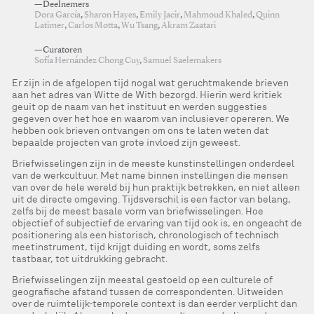
—Deelnemers
Dora García
,
Sharon Hayes
,
Emily Jacir
,
Mahmoud Khaled
,
Quinn
Latimer
,
Carlos Motta
,
Wu Tsang
,
Akram Zaatari
—Curatoren
Sofía Hernández Chong Cuy
,
Samuel Saelemakers
Er zijn in de afgelopen tijd nogal wat geruchtmakende brieven
aan het adres van Witte de With bezorgd. Hierin werd kritiek
geuit op de naam van het instituut en werden suggesties
gegeven over het hoe en waarom van inclusiever opereren. We
hebben ook brieven ontvangen om ons te laten weten dat
bepaalde projecten van grote invloed zijn geweest.
Briefwisselingen zijn in de meeste kunstinstellingen onderdeel
van de werkcultuur. Met name binnen instellingen die mensen
van over de hele wereld bij hun praktijk betrekken, en niet alleen
uit de directe omgeving. Tijdsverschil is een factor van belang,
zelfs bij de meest basale vorm van briefwisselingen. Hoe
objectief of subjectief de ervaring van tijd ook is, en ongeacht de
positionering als een historisch, chronologisch of technisch
meetinstrument, tijd krijgt duiding en wordt, soms zelfs
tastbaar, tot uitdrukking gebracht.
Briefwisselingen zijn meestal gestoeld op een culturele of
geografische afstand tussen de correspondenten. Uitweiden
over de ruimtelijk-temporele context is dan eerder verplicht dan