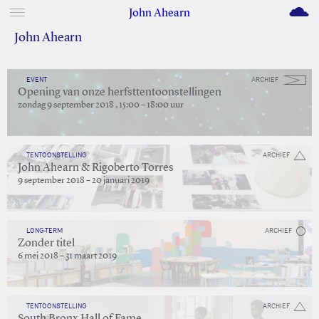
M
John Ahearn
John Ahearn
EVENT
ARCHIEF
Opening van onze herfsttentoonstellingen
zondag 9 september 2018 , 15:00 – 18:00 uur
TENTOONSTELLING
ARCHIEF
John Ahearn & Rigoberto Torres
9 september 2018 – 20 januari 2019
LONG-TERM
ARCHIEF
Zonder titel
6 mei 2018 – 31 maart 2019
TENTOONSTELLING
ARCHIEF