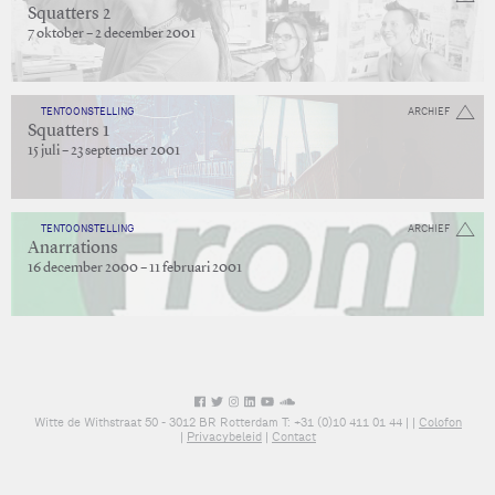
Squatters 2
7 oktober – 2 december 2001
TENTOONSTELLING
ARCHIEF
Squatters 1
15 juli – 23 september 2001
TENTOONSTELLING
ARCHIEF
Anarrations
16 december 2000 – 11 februari 2001
Witte de Withstraat 50 - 3012 BR Rotterdam T: +31 (0)10 411 01 44 |
|
Colofon
|
Privacybeleid
|
Contact