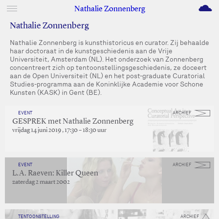
M
Nathalie Zonnenberg
Nathalie Zonnenberg
Nathalie Zonnenberg is kunsthistoricus en curator. Zij behaalde
haar doctoraat in de kunstgeschiedenis aan de Vrije
Universiteit, Amsterdam (NL). Het onderzoek van Zonnenberg
concentreert zich op tentoonstellingsgeschiedenis, ze doceert
aan de Open Universiteit (NL) en het post-graduate Curatorial
Studies-programma aan de Koninklijke Academie voor Schone
Kunsten (KASK) in Gent (BE).
EVENT
ARCHIEF
GESPREK met Nathalie Zonnenberg
vrijdag 14 juni 2019 , 17:30 – 18:30 uur
EVENT
ARCHIEF
L.A. Raeven: Killer Queen
zaterdag 2 maart 2002
TENTOONSTELLING
ARCHIEF