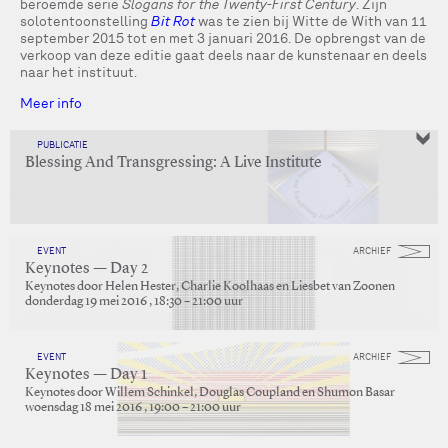
beroemde serie
Slogans for the Twenty-First Century
. Zijn
solotentoonstelling
Bit Rot
was te zien bij Witte de With van 11
september 2015 tot en met 3 januari 2016. De opbrengst van de
verkoop van deze editie gaat deels naar de kunstenaar en deels
naar het instituut.
Meer info
PUBLICATIE
Blessing And Transgressing: A Live Institute
EVENT
ARCHIEF
Keynotes — Day 2
Keynotes door Helen Hester, Charlie Koolhaas en Liesbet van Zoonen
donderdag 19 mei 2016 , 18:30 – 21:00 uur
EVENT
ARCHIEF
Keynotes — Day 1
Keynotes door Willem Schinkel, Douglas Coupland en Shumon Basar
woensdag 18 mei 2016 , 19:00 – 21:00 uur