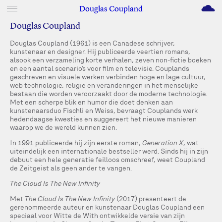
M
Douglas Coupland
Douglas Coupland
Douglas Coupland (1961) is een Canadese schrijver,
kunstenaar en designer. Hij publiceerde veertien romans,
alsook een verzameling korte verhalen, zeven non-fictie boeken
en een aantal scenario’s voor film en televisie. Couplands
geschreven en visuele werken verbinden hoge en lage cultuur,
web technologie, religie en veranderingen in het menselijke
bestaan die worden veroorzaakt door de moderne technologie.
Met een scherpe blik en humor die doet denken aan
kunstenaarsduo Fischli en Weiss, bevraagt Couplands werk
hedendaagse kwesties en suggereert het nieuwe manieren
waarop we de wereld kunnen zien.
In 1991 publiceerde hij zijn eerste roman,
Generation X
, wat
uiteindelijk een internationale bestseller werd. Sinds hij in zijn
debuut een hele generatie feilloos omschreef, weet Coupland
de Zeitgeist als geen ander te vangen.
The Cloud Is The New Infinity
Met
The Cloud Is The New Infinity
(2017) presenteert de
gerenommeerde auteur en kunstenaar Douglas Coupland een
speciaal voor Witte de With ontwikkelde versie van zijn