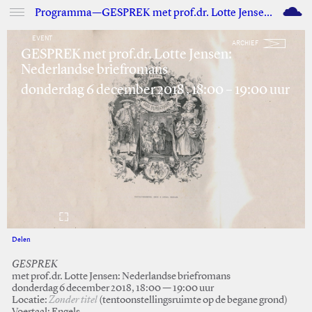
M
Programma—GESPREK met prof.dr. Lotte Jensen: Nederlandse briefromans
EVENT
ARCHIEF
GESPREK met prof.dr. Lotte Jensen:
Nederlandse briefromans
donderdag 6 december 2018 , 18:00 – 19:00 uur
Delen
Facebook
Twitter
GESPREK
met prof.dr. Lotte Jensen: Nederlandse briefromans
donderdag 6 december 2018, 18:00 — 19:00 uur
Locatie:
Zonder titel
(tentoonstellingsruimte op de begane grond)