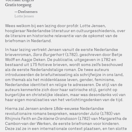
Voertaal: Engels
Gratis toegang
—Deelnemers
Lotte Jensen
Wees welkom bij een lezing door prof.dr. Lotte Jensen,
hoogleraar Nederlandse literatuur en cultuurgeschiedenis, over
de literaire en historische relevantie van de opkomst van de
briefroman in Nederland.
In haar lezing vertrekt Jensen vanuit de eerste Nederlandse
brievenroman,
Sara Burgerhart
(1782), geschreven door Betje
Wolff en Aagje Deken. De publicatie, uitgegeven in 1782 en
bestaand uit 175 fictieve brieven, wordt soms zelfs beschouwd
als de eerste Nederlandstalige roman. De twee auteurs
introduceerden de briefuitwisseling als schrijfwijze in ons land,
om thema’s als het middenklasse leven, gender, feminisme,
Nederlandse identiteit en religie te adresseren. De stijl van de
auteurs kenmerkte zich door haar satirische stijl, gericht op
burgerlijke en christelijke idealen, maar was desondanks vol van
haar eigen moralisaties van het verlichtingsdenken van de tijd.
Hierna zal Jensen andere 18de-eeuwse Nederlandse
revolutionaire romans bespreken, waaronder
Julia
(1783) van
Rhijnvis Feith en
De kleine Grandisson
(1782) van Margaretha de
Cambon-van der Werken, de eerste briefroman voor kinderen.
Deze zal ze in een internationale context plaatsen, en ten slotte