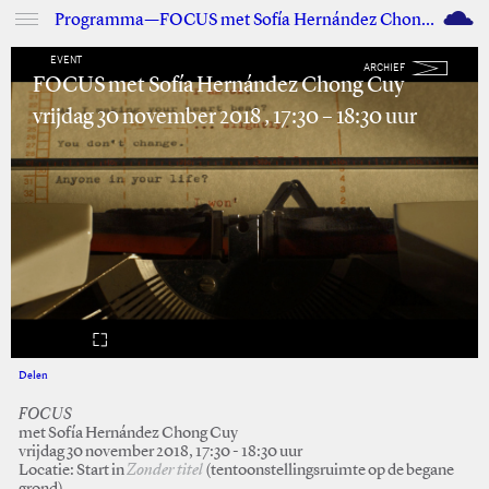
M
Programma—FOCUS met Sofía Hernández Chong Cuy
EVENT
ARCHIEF
FOCUS met Sofía Hernández Chong Cuy
vrijdag 30 november 2018 , 17:30 – 18:30 uur
Delen
Facebook
Twitter
FOCUS
met Sofía Hernández Chong Cuy
vrijdag 30 november 2018, 17:30 - 18:30 uur
Locatie: Start in
Zonder titel
(tentoonstellingsruimte op de begane