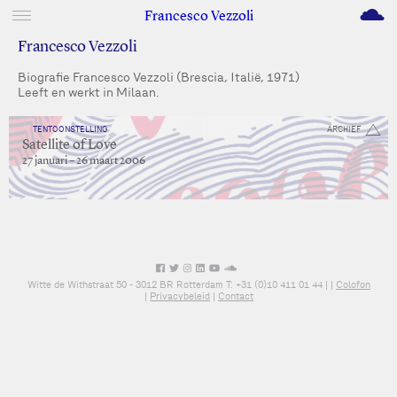
M
Francesco Vezzoli
Francesco Vezzoli
Biografie Francesco Vezzoli (Brescia, Italië, 1971)
Leeft en werkt in Milaan.
TENTOONSTELLING
ARCHIEF
Satellite of Love
27 januari – 26 maart 2006
Witte de Withstraat 50 - 3012 BR Rotterdam T: +31 (0)10 411 01 44 |
|
Colofon
|
Privacybeleid
|
Contact