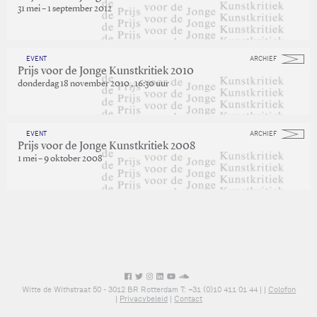
31 mei – 1 september 2012
EVENT
ARCHIEF
Prijs voor de Jonge Kunstkritiek 2010
donderdag 18 november 2010 , 16:30 uur
EVENT
ARCHIEF
Prijs voor de Jonge Kunstkritiek 2008
1 mei – 9 oktober 2008
Witte de Withstraat 50 - 3012 BR Rotterdam T: +31 (0)10 411 01 44 |
|
Colofon
|
Privacybeleid
|
Contact