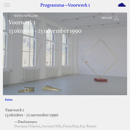
M
Programma—Voorwerk 1
TENTOONSTELLING
ARCHIEF
Voorwerk 1
13 oktober – 25 november 1990
Delen
Facebook
Twitter
Voorwerk 1
13 oktober - 25 november 1990
—Deelnemers
Doriana Chiarini
,
Aernout Mik
,
Fiona Rae
,
Kay Rosen