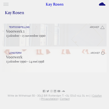
M
Kay Rosen
Kay Rosen
TENTOONSTELLING
ARCHIEF
Voorwerk 1
13 oktober – 25 november 1990
LONG-TERM
ARCHIEF
Voorwerk
13 oktober 1990 – 24 mei 1998
Witte de Withstraat 50 - 3012 BR Rotterdam T: +31 (0)10 411 01 44 |
|
Colofon
|
Privacybeleid
|
Contact