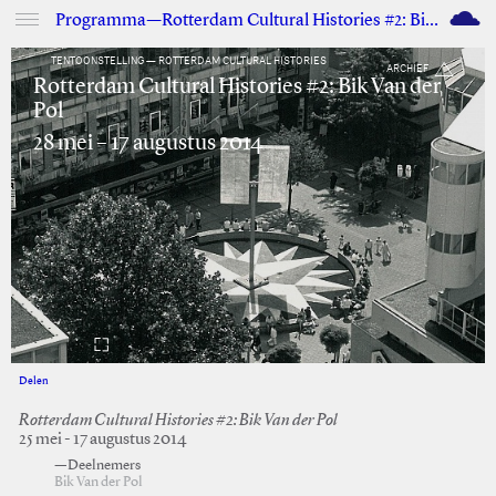
M
Programma—Rotterdam Cultural Histories #2: Bik Van der Pol
TENTOONSTELLING — ROTTERDAM CULTURAL HISTORIES
ARCHIEF
Rotterdam Cultural Histories #2: Bik Van der
Pol
28 mei – 17 augustus 2014
Delen
Facebook
Twitter
Rotterdam Cultural Histories #2: Bik Van der Pol
25 mei - 17 augustus 2014
—Deelnemers
Bik Van der Pol