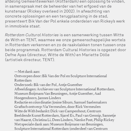
afdeling Gemeentewerken (Rotterdam) een oplossing te vinden,
in samenspraak met de beheerder van het erfgoed van de
kunstenaar (Rickey overleed in 2002). In afwachting van
concrete oplossingen en een terugplaatsing in de stad,
presenteert Bik Van der Pol enkele onderdelen van Rickey’s werk
in immobiele staat.
Rotterdam Cultural Histories
is een samenwerking tussen Witte
de With en TENT, waarmee we onze gemeenschappelijke wortels
in Rotterdam verkennen en zo de raakvlakken tonen tussen onze
beide programma’s. Rotterdam Cultural Histories is opgezet door
Defne Ayas (directeur, Witte de With) en Mariette Dölle
(artistiek directeur, TENT).
—Met dank aan:
Ontworpen door: Bik Van der Pol en Sculpture International
Rotterdam
Onderzoek: Bik van der Pol, Antje Guenther
Afbeeldingen: Archieven van Sculpture International Rotterdam,
Museum Boijmans Van Beuningen, Antje Guenther, Aad
Hoogendoorn, Jannes Linders
Redactie en cöordinatie: Josine Sibum, Samuel Saelemakers
Grafisch ontwerp: Via Vermeulen, door Rick Vermeulen
Witte de With bedankt: Dick van Campenhout, Centrum
Beeldende Kunst Rotterdam, Sjarel Ex, Paul van Gennip, Sannetje
van Haarst, Christina Li, Dees Linders, Nienke Post, Philip Rickey
Met speciale dank aan: Museum Boijmans van Beuningen,
Sculpture International Rotterdam (onderdeel van Centrum