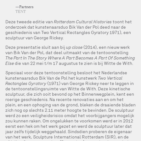
—Partners
TENT
Deze tweede editie van
Rotterdam Cultural Histories
toont het
onderzoek dat kunstenaarsduo Bik Van der Pol deed naar de
geschiedenis van Two Vertical Rectangles Gyratory 1971), een
sculptuur van George Rickey.
Deze presentatie sluit aan bij
up close
(2014), een nieuw werk
van Bik Van der Pol, dat deel uitmaakt van de tentoonstelling
The Part In The Story Where A Part Becomes A Part Of Something
Else
die van 22 mei t/m 17 augustus te zien is bij Witte de With.
Speciaal voor deze tentoonstelling besloot het Nederlandse
kunstenaarsduo Bik Van de Pol het kunstwerk
Two Vertical
Rectangles Gyratory
(1971) van George Rickey neer te leggen in
de tentoonstellingsruimte van Witte de With. Deze kinetische
sculptuur, die zich ooit bevond op het Binnenwegplein, kent een
roerige geschiedenis. Na recente renovaties aan en om het
plein, en een ophoging van de grond, bleken de draaiende bladen
zich nog op slechts 2.11 meter hoogte te bevinden. De sculptuur
werd zo een veiligheidsrisico omdat het voorbijgangers mogelijk
zou kunnen raken. Om ongelukken te voorkomen werd er in 2012
eerst een hek om het werk gezet en werd de sculptuur later dat
jaar zelfs tijdelijk weggehaald. Sindsdien proberen de eigenaar
van het werk, Sculpture International Rotterdam (SIR), en de