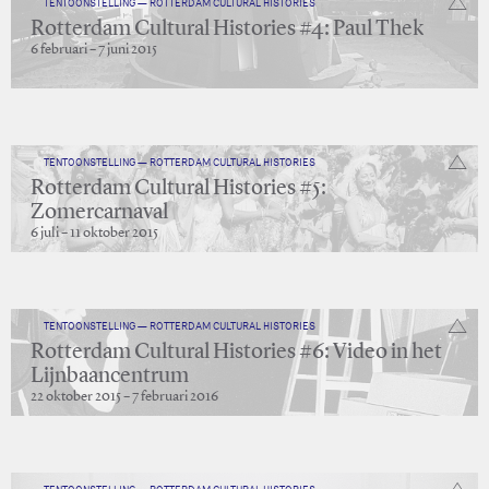
TENTOONSTELLING — ROTTERDAM CULTURAL HISTORIES
Rotterdam Cultural Histories #4: Paul Thek
6 februari – 7 juni 2015
TENTOONSTELLING — ROTTERDAM CULTURAL HISTORIES
Rotterdam Cultural Histories #5:
Zomercarnaval
6 juli – 11 oktober 2015
TENTOONSTELLING — ROTTERDAM CULTURAL HISTORIES
Rotterdam Cultural Histories #6: Video in het
Lijnbaancentrum
22 oktober 2015 – 7 februari 2016