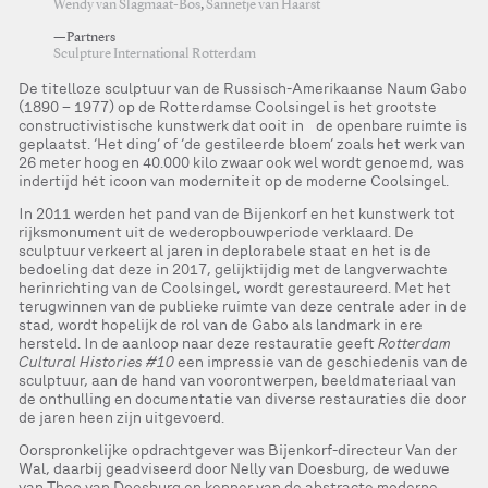
Wendy van Slagmaat-Bos
,
Sannetje van Haarst
—Partners
Sculpture International Rotterdam
De titelloze sculptuur van de Russisch-Amerikaanse Naum Gabo
(1890 – 1977) op de Rotterdamse Coolsingel is het grootste
constructivistische kunstwerk dat ooit in de openbare ruimte is
geplaatst. ‘Het ding’ of ‘de gestileerde bloem’ zoals het werk van
26 meter hoog en 40.000 kilo zwaar ook wel wordt genoemd, was
indertijd hét icoon van moderniteit op de moderne Coolsingel.
In 2011 werden het pand van de Bijenkorf en het kunstwerk tot
rijksmonument uit de wederopbouwperiode verklaard. De
sculptuur verkeert al jaren in deplorabele staat en het is de
bedoeling dat deze in 2017, gelijktijdig met de langverwachte
herinrichting van de Coolsingel, wordt gerestaureerd. Met het
terugwinnen van de publieke ruimte van deze centrale ader in de
stad, wordt hopelijk de rol van de Gabo als landmark in ere
hersteld. In de aanloop naar deze restauratie geeft
Rotterdam
Cultural Histories #10
een impressie van de geschiedenis van de
sculptuur, aan de hand van voorontwerpen, beeldmateriaal van
de onthulling en documentatie van diverse restauraties die door
de jaren heen zijn uitgevoerd.
Oorspronkelijke opdrachtgever was Bijenkorf-directeur Van der
Wal, daarbij geadviseerd door Nelly van Doesburg, de weduwe
van Theo van Doesburg en kenner van de abstracte moderne