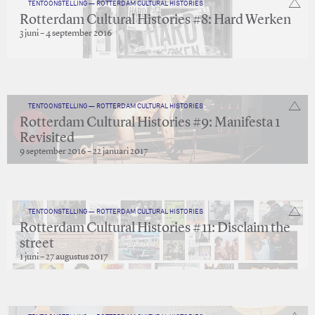
TENTOONSTELLING — ROTTERDAM CULTURAL HISTORIES
Rotterdam Cultural Histories #8: Hard Werken
3 juni – 4 september 2016
TENTOONSTELLING — ROTTERDAM CULTURAL HISTORIES
Rotterdam Cultural Histories #9: Manifesta 1
Revisited
9 september 2016 – 22 januari 2017
TENTOONSTELLING — ROTTERDAM CULTURAL HISTORIES
Rotterdam Cultural Histories #11: Disclaim the
street
1 juni – 27 augustus 2017