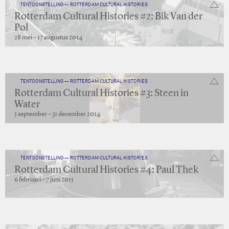
TENTOONSTELLING — ROTTERDAM CULTURAL HISTORIES
Rotterdam Cultural Histories #2: Bik Van der
Pol
28 mei – 17 augustus 2014
TENTOONSTELLING — ROTTERDAM CULTURAL HISTORIES
Rotterdam Cultural Histories #3: Steen in
Water
5 september – 31 december 2014
TENTOONSTELLING — ROTTERDAM CULTURAL HISTORIES
Rotterdam Cultural Histories #4: Paul Thek
6 februari – 7 juni 2015