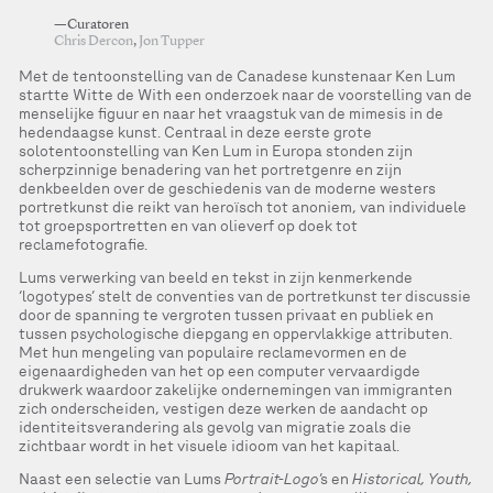
—Curatoren
Chris Dercon
,
Jon Tupper
Met de tentoonstelling van de Canadese kunstenaar Ken Lum
startte Witte de With een onderzoek naar de voorstelling van de
menselijke figuur en naar het vraagstuk van de mimesis in de
hedendaagse kunst. Centraal in deze eerste grote
solotentoonstelling van Ken Lum in Europa stonden zijn
scherpzinnige benadering van het portretgenre en zijn
denkbeelden over de geschiedenis van de moderne westers
portretkunst die reikt van heroïsch tot anoniem, van individuele
tot groepsportretten en van olieverf op doek tot
reclamefotografie.
Lums verwerking van beeld en tekst in zijn kenmerkende
‘logotypes’ stelt de conventies van de portretkunst ter discussie
door de spanning te vergroten tussen privaat en publiek en
tussen psychologische diepgang en oppervlakkige attributen.
Met hun mengeling van populaire reclamevormen en de
eigenaardigheden van het op een computer vervaardigde
drukwerk waardoor zakelijke ondernemingen van immigranten
zich onderscheiden, vestigen deze werken de aandacht op
identiteitsverandering als gevolg van migratie zoals die
zichtbaar wordt in het visuele idioom van het kapitaal.
Naast een selectie van Lums
Portrait-Logo
’s en
Historical, Youth,