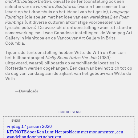
and Attributeportretten
, omvatte de tentoonstelling ook een
selectie van de
Furniture Sculptures
(waarin Lum commentaar
levert op het droomhuis en het ideaal van het gezin),
Language
Paintings
(die spelen met het idee van een wereldtaal) en
Poem
Paintings
(uit diverse culturen afkomstige voorbeelden van
lyrische poëzie). De overzichtstentoonstelling kwam tot stand in
samenwerking met twee Canadese instellingen: de Winnipeg Art
Gallery in Manitoba en de Vancouver Art Gallery in Brits
Columbia.
Tijdens de tentoonstelling hebben Witte de With en Ken Lum
het billboardproject
Melly Shum Hates Her Job
(1989)
uitgevoerd, waarbij billboards op verschillende locaties in
Rotterdam werden opgehangen. Een daarvan bevindt zich tot op
de dag van vandaag aan de zijkant van het gebouw van Witte de
With.
—Downloads
EERDERE EVENTS
EVENT
vrijdag 17 januari 2020
KEYNOTE door Ken Lum: Het probleem met monumenten, een
wandeling door het geheugen