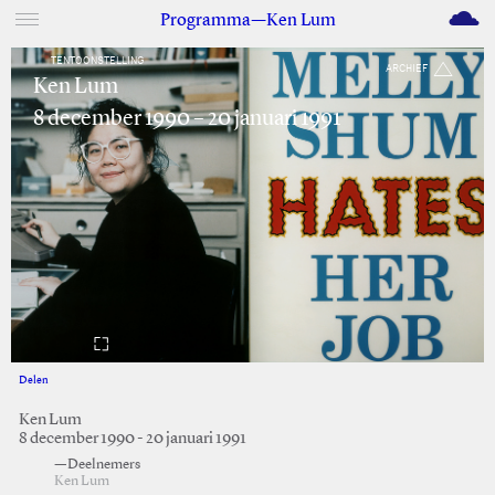
M
Programma—Ken Lum
TENTOONSTELLING
ARCHIEF
Ken Lum
8 december 1990 – 20 januari 1991
Delen
Facebook
Twitter
Ken Lum
8 december 1990 - 20 januari 1991
—Deelnemers
Ken Lum