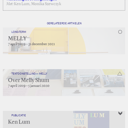
Met:
Ken Lum, Monika Szewczyk
GERELATEERDE ARTIKELEN
LONG-TERM
MELLY
7 april 2019 – 31 december 2021
TENTOONSTELLING — MELLY
Over Melly Shum
7 april 2019 – 5 januari 2020
PUBLICATIE
Ken Lum