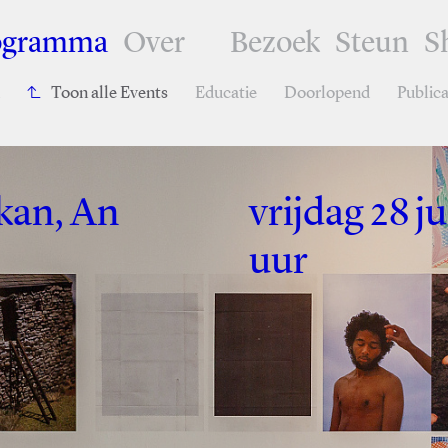
ogramma
Over
Bezoek
Steun
S
Toon alle Events
Educatie
Doorlopend
Publica
kan, An
vrijdag 28 j
uur