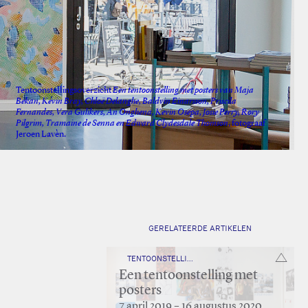
Tentoonstellingsoverzicht
Een tentoonstelling met posters van Maja
Bekan, Kévin Bray, Chloë Delanghe, Baldvin Einarsson, Priscila
Fernandes, Vera Gulikers, An Onghena, Kevin Osepa, Josie Perry, Rory
Pilgrim, Tramaine de Senna en Edward Clydesdale Thomson
, fotograaf
Jeroen Lavèn.
GERELATEERDE ARTIKELEN
TENTOONSTELLING — MELLY
Een tentoonstelling met
posters
7 april 2019 – 16 augustus 2020