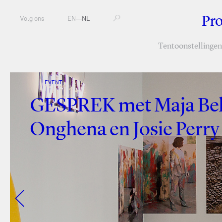
Pr
Volg ons
EN
—
NL
Tentoonstellingen
EVENT
GESPREK met Maja Be
Onghena en Josie Perry