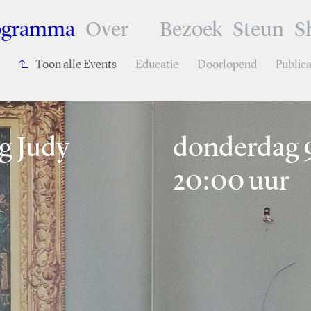
ogramma
Over
Bezoek
Steun
S
Toon alle Events
Educatie
Doorlopend
Publica
g Judy
donderdag 9 
20:00 uur