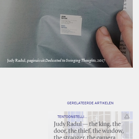
Judy Radul, pagina’s uit
Dedicated to Swinging Thoughts
, 2017
GERELATEERDE ARTIKELEN
TENTOONSTELLING
Judy Radul — the king, the
door, the thief, the window,
the stranger, the camera