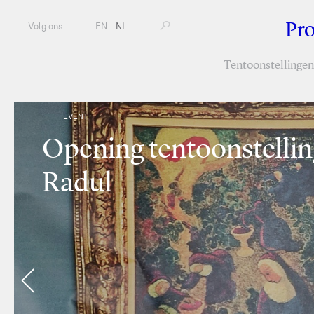
Pr
Volg ons
EN
—
NL
Tentoonstellingen
EVENT
Opening tentoonstellin
Radul