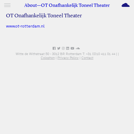
M
About—OT Onafhankelijk Toneel Theater
OT Onafhankelijk Toneel Theater
www.ot-rotterdam.nl
Witte de Withstraat 50 - 3012 BR Rotterdam T: +31 (0)10 411 01 44 |
|
Colophon
|
Privacy Policy
|
Contact