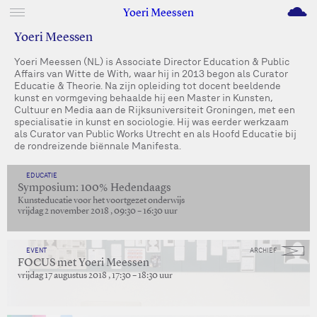
M
Yoeri Meessen
Yoeri Meessen
Yoeri Meessen (NL) is Associate Director Education & Public
Affairs van Witte de With, waar hij in 2013 begon als Curator
Educatie & Theorie. Na zijn opleiding tot docent beeldende
kunst en vormgeving behaalde hij een Master in Kunsten,
Cultuur en Media aan de Rijksuniversiteit Groningen, met een
specialisatie in kunst en sociologie. Hij was eerder werkzaam
als Curator van Public Works Utrecht en als Hoofd Educatie bij
de rondreizende biënnale Manifesta.
EDUCATIE
Symposium: 100% Hedendaags
Kunsteducatie voor het voortgezet onderwijs
vrijdag 2 november 2018 , 09:30 – 16:30 uur
EVENT
ARCHIEF
FOCUS met Yoeri Meessen
vrijdag 17 augustus 2018 , 17:30 – 18:30 uur