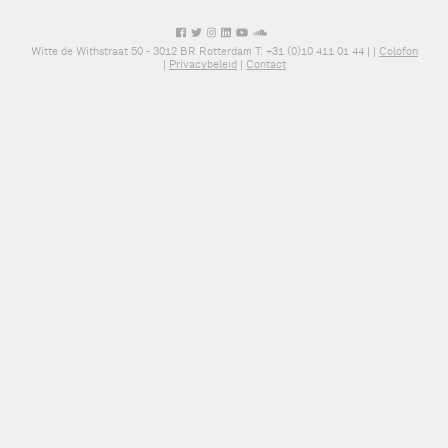
Witte de Withstraat 50 - 3012 BR Rotterdam T: +31 (0)10 411 01 44 |
|
Colofon
|
Privacybeleid
|
Contact