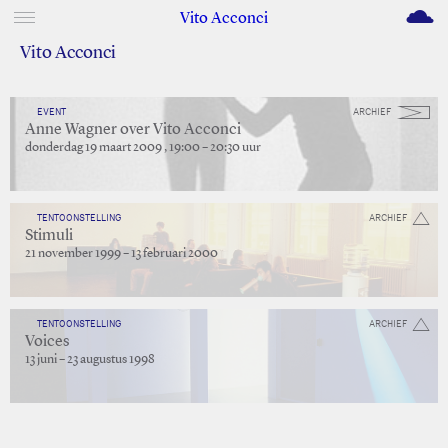
M
Vito Acconci
Vito Acconci
EVENT
ARCHIEF
Anne Wagner over Vito Acconci
donderdag 19 maart 2009 , 19:00 – 20:30 uur
TENTOONSTELLING
ARCHIEF
Stimuli
21 november 1999 – 13 februari 2000
TENTOONSTELLING
ARCHIEF
Voices
13 juni – 23 augustus 1998