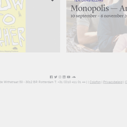
TENTOONSTELLING
Monopolis — A
10 september – 6 november 
de Withstraat 50 - 3012 BR Rotterdam T: +31 (0)10 411 01 44 |
|
Colofon
|
Privacybeleid
|
C