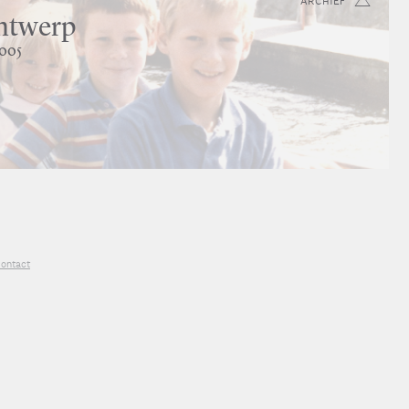
ARCHIEF
ntwerp
2005
ontact