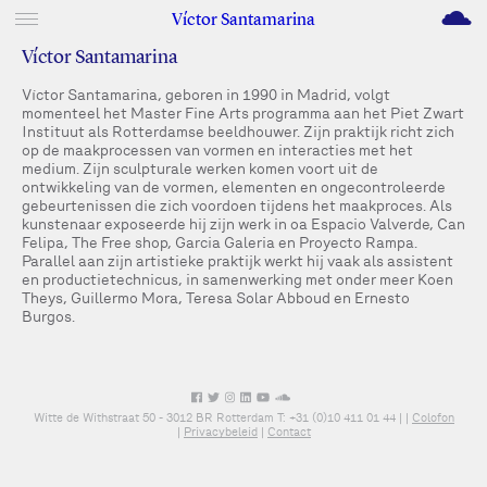
M
Víctor Santamarina
Víctor Santamarina
Víctor Santamarina, geboren in 1990 in Madrid, volgt
momenteel het Master Fine Arts programma aan het Piet Zwart
Instituut als Rotterdamse beeldhouwer. Zijn praktijk richt zich
op de maakprocessen van vormen en interacties met het
medium. Zijn sculpturale werken komen voort uit de
ontwikkeling van de vormen, elementen en ongecontroleerde
gebeurtenissen die zich voordoen tijdens het maakproces. Als
kunstenaar exposeerde hij zijn werk in oa Espacio Valverde, Can
Felipa, The Free shop, Garcia Galeria en Proyecto Rampa.
Parallel aan zijn artistieke praktijk werkt hij vaak als assistent
en productietechnicus, in samenwerking met onder meer Koen
Theys, Guillermo Mora, Teresa Solar Abboud en Ernesto
Burgos.
Witte de Withstraat 50 - 3012 BR Rotterdam T: +31 (0)10 411 01 44 |
|
Colofon
|
Privacybeleid
|
Contact