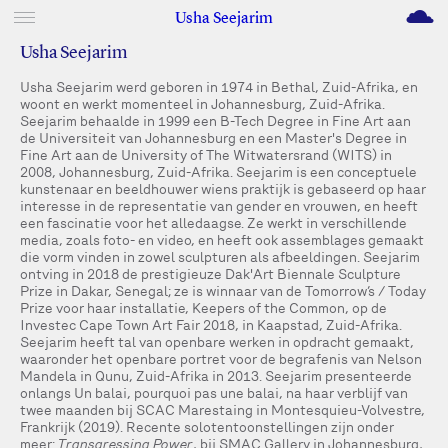
M
Usha Seejarim
Usha Seejarim
Usha Seejarim werd geboren in 1974 in Bethal, Zuid-Afrika, en
woont en werkt momenteel in Johannesburg, Zuid-Afrika.
Seejarim behaalde in 1999 een B-Tech Degree in Fine Art aan
de Universiteit van Johannesburg en een Master's Degree in
Fine Art aan de University of The Witwatersrand (WITS) in
2008, Johannesburg, Zuid-Afrika. Seejarim is een conceptuele
kunstenaar en beeldhouwer wiens praktijk is gebaseerd op haar
interesse in de representatie van gender en vrouwen, en heeft
een fascinatie voor het alledaagse. Ze werkt in verschillende
media, zoals foto- en video, en heeft ook assemblages gemaakt
die vorm vinden in zowel sculpturen als afbeeldingen. Seejarim
ontving in 2018 de prestigieuze Dak'Art Biennale Sculpture
Prize in Dakar, Senegal; ze is winnaar van de Tomorrow’s / Today
Prize voor haar installatie, Keepers of the Common, op de
Investec Cape Town Art Fair 2018, in Kaapstad, Zuid-Afrika.
Seejarim heeft tal van openbare werken in opdracht gemaakt,
waaronder het openbare portret voor de begrafenis van Nelson
Mandela in Qunu, Zuid-Afrika in 2013. Seejarim presenteerde
onlangs Un balai, pourquoi pas une balai, na haar verblijf van
twee maanden bij SCAC Marestaing in Montesquieu-Volvestre,
Frankrijk (2019). Recente solotentoonstellingen zijn onder
meer:
Transgressing Power
, bij SMAC Gallery in Johannesburg,