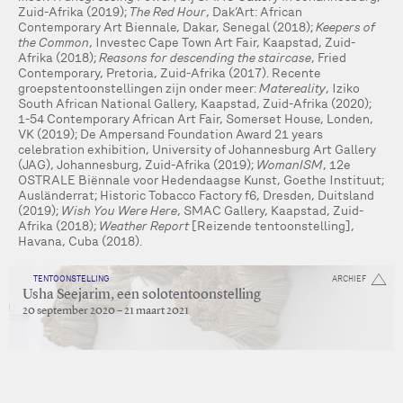
Zuid-Afrika (2019);
The Red Hour
, Dak’Art: African
Contemporary Art Biennale, Dakar, Senegal (2018);
Keepers of
the Common
, Investec Cape Town Art Fair, Kaapstad, Zuid-
Afrika (2018);
Reasons for descending the staircase
, Fried
Contemporary, Pretoria, Zuid-Afrika (2017). Recente
groepstentoonstellingen zijn onder meer:
Matereality
, Iziko
South African National Gallery, Kaapstad, Zuid-Afrika (2020);
1-54 Contemporary African Art Fair, Somerset House, Londen,
VK (2019); De Ampersand Foundation Award 21 years
celebration exhibition, University of Johannesburg Art Gallery
(JAG), Johannesburg, Zuid-Afrika (2019);
WomanISM
, 12e
OSTRALE Biënnale voor Hedendaagse Kunst, Goethe Instituut;
Ausländerrat; Historic Tobacco Factory f6, Dresden, Duitsland
(2019);
Wish You Were Here
, SMAC Gallery, Kaapstad, Zuid-
Afrika (2018);
Weather Report
[Reizende tentoonstelling],
Havana, Cuba (2018).
TENTOONSTELLING
ARCHIEF
Usha Seejarim, een solotentoonstelling
20 september 2020 – 21 maart 2021