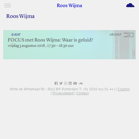
M
Roos Wijma
Roos Wijma
EVENT
ARCHIEF
FOCUS met Roos Wijma: Waar is geluid?
vrijdag 3 augustus 2018 , 17:30 – 18:30 uur
Witte de Withstraat 50 - 3012 BR Rotterdam T: +31 (0)10 411 01 44 |
|
Colofon
|
Privacybeleid
|
Contact