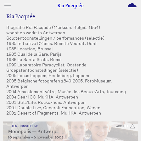
M
Ria Pacquée
Ria Pacquée
Biografie Ria Pacquée (Merksen, België, 1954)
woont en werkt in Antwerpen
Solotentoonstellingen / performances (selectie)
1985 Initiative D?amis, Ruimte Vooruit, Gent
1985 Location, Brussel
1985 Quai de la Gare, Parijs
1986 La Santa Scala, Rome
1999 Labaratoire Paracyclist, Oostende
Groepstentoonstellingen (selectie)
2005 Locus Loppem, Heidelberg, Loppem
2005 Belgische fotografen 1840-2005, FotoMuseum,
Antwerpen
2004 Amicalement vôtre, Musée des Beaux-Arts, Tourcoing
2004 Dear ICC, MuKHA, Antwerpen
2001 Still/Life, Rockoxhuis, Antwerpen
2001 Double Live, Generali Foundation, Wenen
2001 Desert of Fragments, MuHKA, Antwerpen
TENTOONSTELLING
ARCHIEF
Monopolis — Antwerp
10 september – 6 november 2005