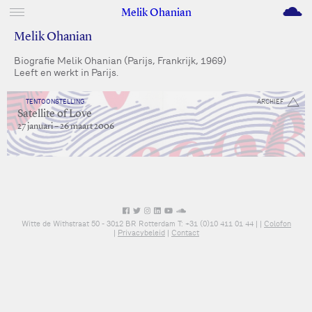
M
Melik Ohanian
Melik Ohanian
Biografie Melik Ohanian (Parijs, Frankrijk, 1969)
Leeft en werkt in Parijs.
TENTOONSTELLING
ARCHIEF
Satellite of Love
27 januari – 26 maart 2006
Witte de Withstraat 50 - 3012 BR Rotterdam T: +31 (0)10 411 01 44 |
|
Colofon
|
Privacybeleid
|
Contact