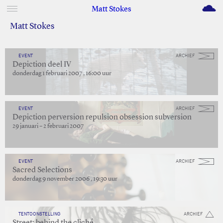
M
Matt Stokes
Matt Stokes
EVENT
ARCHIEF
Depiction deel IV
donderdag 1 februari 2007 , 16:00 uur
EVENT
ARCHIEF
Depiction perversion repulsion obsession subversion
29 januari – 2 februari 2007
EVENT
ARCHIEF
Sacred Selections
donderdag 9 november 2006 , 19:30 uur
TENTOONSTELLING
ARCHIEF