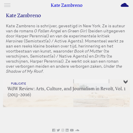
M
Kate Zambreno
Kate Zambreno
Kate Zambreno is schrijver, gevestigd in New York. Ze is auteur
van de romans
O Fallen Angel
en
Green Girl
(beiden uitgegeven
door Harper Perennial) en van de experimentele kritiek
Heroines
(Semiotext(e) / Active Agents). Momenteel werkt ze
aan een reeks kleine boeken over tijd, herinnering en het
voortbestaan van kunst, waaronder
Book of Mutter
(te
verschijnen, Semiotext(e) / Native Agents) en
Drifts
(te
verschijnen, Harper Perennial). Ze werkt ook aan een roman
over verborgen meiden en andere verborgen zaken,
Under the
Shadow of My Roof
.
PUBLICATIE
WdW Review: Arts, Culture, and Journalism in Revolt, Vol. 1
(2013–2016)