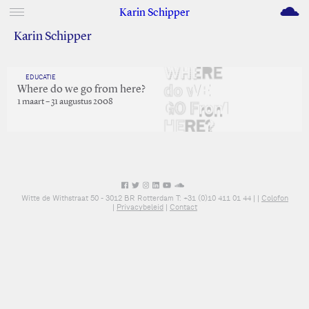
M
Karin Schipper
Karin Schipper
EDUCATIE
Where do we go from here?
1 maart – 31 augustus 2008
Witte de Withstraat 50 - 3012 BR Rotterdam T: +31 (0)10 411 01 44 |
|
Colofon
|
Privacybeleid
|
Contact