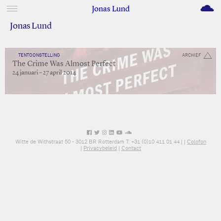
M
Jonas Lund
Jonas Lund
TENTOONSTELLING
ARCHIEF
The Crime Was Almost Perfect
24 januari – 27 april 2014
Witte de Withstraat 50 - 3012 BR Rotterdam T: +31 (0)10 411 01 44 |
|
Colofon
|
Privacybeleid
|
Contact