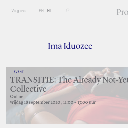
Pr
Volg ons
EN
—
NL
Ima Iduozee
EVENT
TRANSITIE: The Already Not-Ye
Collective
Online
vrijdag 18 september 2020 , 11:00 – 13:00 uur