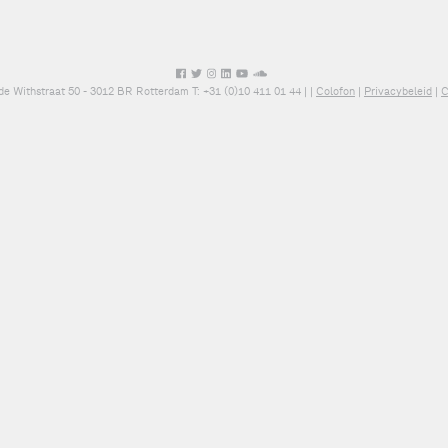
de Withstraat 50 - 3012 BR Rotterdam T: +31 (0)10 411 01 44 |
|
Colofon
|
Privacybeleid
|
C