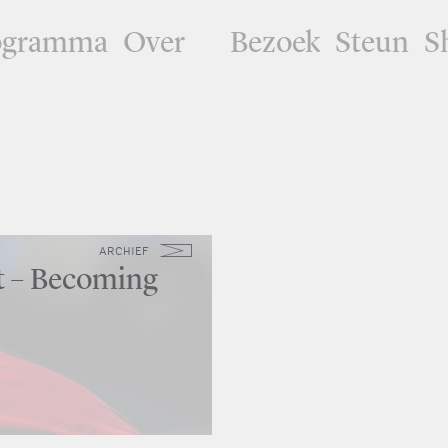
ogramma
Over
Bezoek
Steun
S
ARCHIEF
t – Becoming