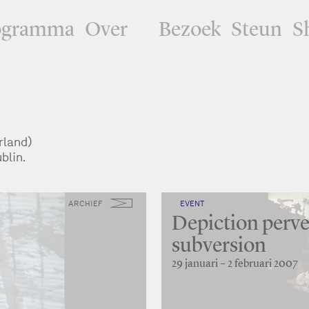
ogramma
Over
Bezoek
Steun
S
rland)
blin.
ARCHIEF
EVENT
Depiction perve
subversion
29 januari – 2 februari 2007