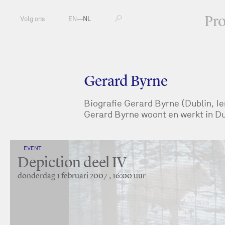
Pr
Volg ons
EN
—
NL
Gerard Byrne
Biografie Gerard Byrne (Dublin, Ie
Gerard Byrne woont en werkt in Du
EVENT
Depiction deel IV
donderdag 1 februari 2007 , 16:00 uur