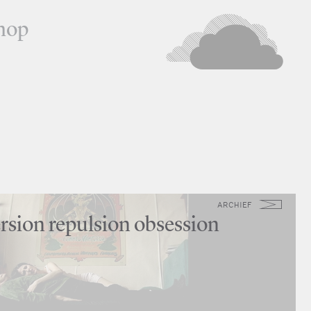
hop
ARCHIEF
rsion repulsion obsession