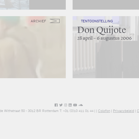
ARCHIEF
TENTOONSTELLING
Don Quijote
28 april – 6 augustus 2006
de Withstraat 50 - 3012 BR Rotterdam T: +31 (0)10 411 01 44 |
|
Colofon
|
Privacybeleid
|
C