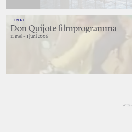
EVENT
Don Quijote filmprogramma
11 mei – 1 juni 2006
Witte 