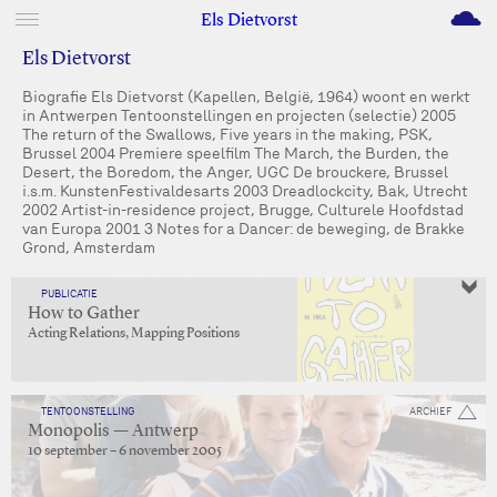
M
Els Dietvorst
Els Dietvorst
Biografie Els Dietvorst (Kapellen, België, 1964) woont en werkt
in Antwerpen Tentoonstellingen en projecten (selectie) 2005
The return of the Swallows, Five years in the making, PSK,
Brussel 2004 Premiere speelfilm The March, the Burden, the
Desert, the Boredom, the Anger, UGC De brouckere, Brussel
i.s.m. KunstenFestivaldesarts 2003 Dreadlockcity, Bak, Utrecht
2002 Artist-in-residence project, Brugge, Culturele Hoofdstad
van Europa 2001 3 Notes for a Dancer: de beweging, de Brakke
Grond, Amsterdam
PUBLICATIE
How to Gather
Acting Relations, Mapping Positions
TENTOONSTELLING
ARCHIEF
Monopolis — Antwerp
10 september – 6 november 2005