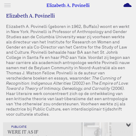
M
Elizabeth A. Povinelli
Elizabeth A. Povinelli
Elizabeth A. Povinelli (geboren in 1962, Buffalo) woont en werkt
in New York. Povinelli is Professor of Anthropology and Gender
Studies aan de Columbia University waar zij voorheen werkte
als directeur van het Institute for Research on Women and
Gender en als Co-Director van het Centre for the Study of Law
and Culture. Povinelli behaalde haar BA aan het St. John’s
College in Santa Fe en haar PhD aan Yale. Voordat zij begon aan
haar carrière als academisch antropologe werkte Povinelli nauw
samen met de Beyluen Community in Noord-Australië als een
Thomas J. Watson Fellow. Povinelli is de auteur van
verscheidene boeken en essays, waaronder:
The Cunning of
Recognition: Indigenous Alterities
(2002) en
The Empire of Love:
Toward a Theory of Intimacy, Genealogy, and Carnality
(2006).
Haar literaire werk concentreert zich op de ontwikkeling van
een kritische theorie van laat-liberalisme dat een antropologie
van ‘the otherwise’ zou ondersteunen. Voorheen werkte zij als
redactrice bij Public Culture, een interdisciplinair tijdschrift
voor culturele studies.
PUBLICATIE
WERE IT AS IF