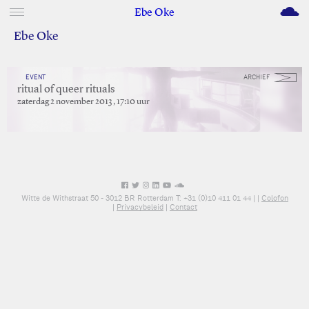
M
Ebe Oke
Ebe Oke
EVENT
ARCHIEF
ritual of queer rituals
zaterdag 2 november 2013 , 17:10 uur
Witte de Withstraat 50 - 3012 BR Rotterdam T: +31 (0)10 411 01 44 |
|
Colofon
|
Privacybeleid
|
Contact