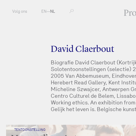
Pr
Volg ons
EN
—
NL
David Claerbout
Biografie David Claerbout (Kortrij
Solotentoonstellingen (selectie)
2005 Van Abbemuseum, Eindhoven
Herebert Read Gallery, Kent Insti
Micheline Szwajcer, Antwerpen Gr
Centro Culturel de Belem, Lissabo
Working ethics. An exhibition fro
Gelijk het leven is. Belgische kun
TENTOONSTELLING