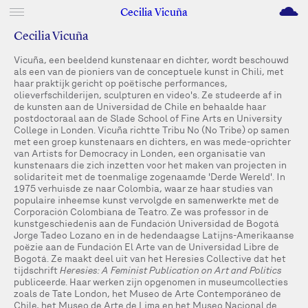
M
Cecilia Vicuña
Cecilia Vicuña
Vicuña, een beeldend kunstenaar en dichter, wordt beschouwd
als een van de pioniers van de conceptuele kunst in Chili, met
haar praktijk gericht op poëtische performances,
olieverfschilderijen, sculpturen en video's. Ze studeerde af in
de kunsten aan de Universidad de Chile en behaalde haar
postdoctoraal aan de Slade School of Fine Arts en University
College in Londen. Vicuña richtte Tribu No (No Tribe) op samen
met een groep kunstenaars en dichters, en was mede-oprichter
van Artists for Democracy in Londen, een organisatie van
kunstenaars die zich inzetten voor het maken van projecten in
solidariteit met de toenmalige zogenaamde 'Derde Wereld'. In
1975 verhuisde ze naar Colombia, waar ze haar studies van
populaire inheemse kunst vervolgde en samenwerkte met de
Corporación Colombiana de Teatro. Ze was professor in de
kunstgeschiedenis aan de Fundación Universidad de Bogotá
Jorge Tadeo Lozano en in de hedendaagse Latijns-Amerikaanse
poëzie aan de Fundación El Arte van de Universidad Libre de
Bogotá. Ze maakt deel uit van het Heresies Collective dat het
tijdschrift
Heresies: A Feminist Publication on Art and Politics
publiceerde. Haar werken zijn opgenomen in museumcollecties
zoals de Tate London, het Museo de Arte Contemporáneo de
Chile, het Museo de Arte de Lima en het Museo Nacional de