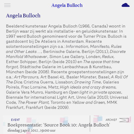
M
Angela Bulloch
Angela Bulloch
Beeldend kunstenaar Angela Bulloch (1966, Canada) woont in
Berlijn waar zij werkt als installatie- en geluidskunstenaar. In
1997 werd Bulloch genomineerd voor de Turner Prize. Bulloch is
gastdocent bij De Ateliers in Amsterdam. Recente
solotentoonstellingen zijn o.a.:
Information, Manifesto, Rules
and Other Leaks …
, Berlinische Galerie, Berlijn (2011);
Discrete
Manifold Whatsoever
, Simon Lee Gallery, Londen;
Redux,
Esther Schipper, Berlijn (beide 2010) en
The space that time
forgot,
Städtische Galerie im Lenbachhaus & Kunstbau,
München (beide 2008). Recente groepstentoonstellingen zijn
o.a.:
Art Parcours,
Art Basel 41, Basler Münster, Basel;
A Roll Of
The Dice,
Cristina Guerra, Lissabon;
Drawing Time
, Galeries
Poirels, Frac Lorraine, Metz;
High ideals and crazy dreams,
Galerie Vera Munro, Hamburg en
Open light in private spaces
,
Biennale for international Light Art, Unno (alle 2010); Universal
Code,
The Power Plant,
Toronto en
Yellow and Green,
MMK
Frankfurt, Frankfurt (beide 2009).
EVENT
ARCHIEF
Boekpresentatie: ‘Source Book 10: Angela Bulloch’
dinsdag 3 april 2012 , 19:00 uur