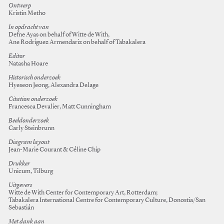
Ontwerp
Kristin Metho
In opdracht van
Defne Ayas on behalf of Witte de With,
Ane Rodríguez Armendariz on behalf of Tabakalera
Editor
Natasha Hoare
Historisch onderzoek
Hyeseon Jeong, Alexandra Delage
Citation onderzoek
Francesca Devalier, Matt Cunningham
Beeldonderzoek
Carly Steinbrunn
Diagram layout
Jean-Marie Courant & Céline Chip
Drukker
Unicum, Tilburg
Uitgevers
Witte de With Center for Contemporary Art, Rotterdam;
Tabakalera International Centre for Contemporary Culture, Donostia/San
Sebastián
Met dank aan