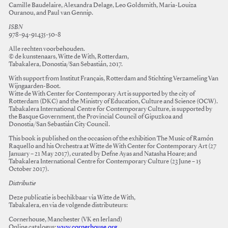
Camille Baudelaire, Alexandra Delage, Leo Goldsmith, Maria-Louiza
Ouranou, and Paul van Gennip.
ISBN
978-94-91435-50-8
Alle rechten voorbehouden.
© de kunstenaars, Witte de With, Rotterdam,
Tabakalera, Donostia/San Sebastián, 2017.
With support from Institut Français, Rotterdam and Stichting Verzameling Van
Wijngaarden-Boot.
Witte de With Center for Contemporary Art is supported by the city of
Rotterdam (DKC) and the Ministry of Education, Culture and Science (OCW).
Tabakalera International Centre for Contemporary Culture, is supported by
the Basque Government, the Provincial Council of Gipuzkoa and
Donostia/San Sebastián City Council.
This book is published on the occasion of the exhibition The Music of Ramón
Raquello and his Orchestra at Witte de With Center for Contemporary Art (27
January – 21 May 2017), curated by Defne Ayas and Natasha Hoare; and
Tabakalera International Centre for Contemporary Culture (23 June – 15
October 2017).
Distributie
Deze publicatie is bechikbaar via Witte de With,
Tabakalera, en via de volgende distributeurs:
Cornerhouse, Manchester (VK en Ierland)
Online catalogus:
www.cornerhouse.org