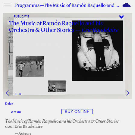
M
Programma—The Music of Ramón Raquello and his Orchestra & Other Stories
PUBLICATIE
The Music of Ramón Raquello and his
Orchestra & Other Stories —
Eric Baudelaire
4
—
5
Delen
Facebook
Twitter
€ 26.00
The Music of Ramón Raquello and his Orchestra & Other Stories
door Eric Baudelaire
—Auteurs