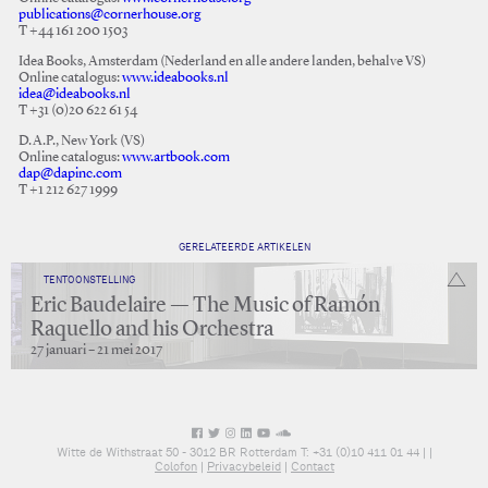
publications@cornerhouse.org
T +44 161 200 1503
Idea Books, Amsterdam (Nederland en alle andere landen, behalve VS)
Online catalogus:
www.ideabooks.nl
idea@ideabooks.nl
T +31 (0)20 622 61 54
D.A.P., New York (VS)
Online catalogus:
www.artbook.com
dap@dapinc.com
T +1 212 627 1999
GERELATEERDE ARTIKELEN
TENTOONSTELLING
Eric Baudelaire — The Music of Ramón
Raquello and his Orchestra
27 januari – 21 mei 2017
Witte de Withstraat 50 - 3012 BR Rotterdam T: +31 (0)10 411 01 44 |
|
Colofon
|
Privacybeleid
|
Contact