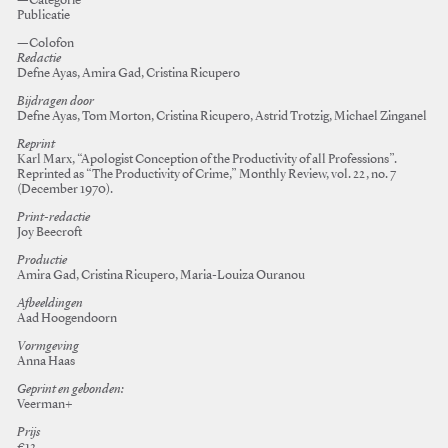
—Categorie
Publicatie
—Colofon
Redactie
Defne Ayas, Amira Gad, Cristina Ricupero
Bijdragen door
Defne Ayas, Tom Morton, Cristina Ricupero, Astrid Trotzig, Michael Zinganel
Reprint
Karl Marx, “Apologist Conception of the Productivity of all Professions”.
Reprinted as “The Productivity of Crime,” Monthly Review, vol. 22, no. 7
(December 1970).
Print-redactie
Joy Beecroft
Productie
Amira Gad, Cristina Ricupero, Maria-Louiza Ouranou
Afbeeldingen
Aad Hoogendoorn
Vormgeving
Anna Haas
Geprint en gebonden:
Veerman+
Prijs
€12