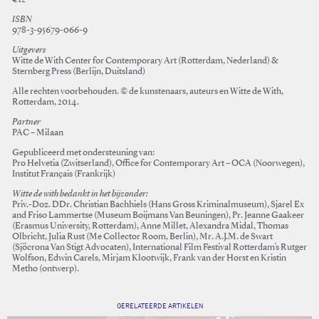
ISBN
978-3-95679-066-9
Uitgevers
Witte de With Center for Contemporary Art (Rotterdam, Nederland) &
Sternberg Press (Berlijn, Duitsland)
Alle rechten voorbehouden. © de kunstenaars, auteurs en Witte de With,
Rotterdam, 2014.
Partner
PAC – Milaan
Gepubliceerd met ondersteuning van:
Pro Helvetia (Zwitserland), Office for Contemporary Art – OCA (Noorwegen),
Institut Français (Frankrijk)
Witte de with bedankt in het bijzonder:
Priv.-Doz. DDr. Christian Bachhiels (Hans Gross Kriminalmuseum), Sjarel Ex
and Friso Lammertse (Museum Boijmans Van Beuningen), Pr. Jeanne Gaakeer
(Erasmus University, Rotterdam), Anne Millet, Alexandra Midal, Thomas
Olbricht, Julia Rust (Me Collector Room, Berlin), Mr. A.J.M. de Swart
(Sjöcrona Van Stigt Advocaten), International Film Festival Rotterdam’s Rutger
Wolfson, Edwin Carels, Mirjam Klootwijk, Frank van der Horst en Kristin
Metho (ontwerp).
GERELATEERDE ARTIKELEN