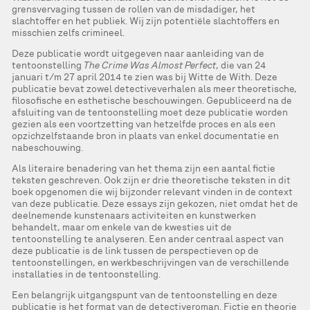
grensvervaging tussen de rollen van de misdadiger, het
slachtoffer en het publiek. Wij zijn potentiële slachtoffers en
misschien zelfs crimineel.
Deze publicatie wordt uitgegeven naar aanleiding van de
tentoonstelling
The Crime Was Almost Perfect
, die van 24
januari t/m 27 april 2014 te zien was bij Witte de With. Deze
publicatie bevat zowel detectiveverhalen als meer theoretische,
filosofische en esthetische beschouwingen. Gepubliceerd na de
afsluiting van de tentoonstelling moet deze publicatie worden
gezien als een voortzetting van hetzelfde proces en als een
opzichzelfstaande bron in plaats van enkel documentatie en
nabeschouwing.
Als literaire benadering van het thema zijn een aantal fictie
teksten geschreven. Ook zijn er drie theoretische teksten in dit
boek opgenomen die wij bijzonder relevant vinden in de context
van deze publicatie. Deze essays zijn gekozen, niet omdat het de
deelnemende kunstenaars activiteiten en kunstwerken
behandelt, maar om enkele van de kwesties uit de
tentoonstelling te analyseren. Een ander centraal aspect van
deze publicatie is de link tussen de perspectieven op de
tentoonstellingen, en werkbeschrijvingen van de verschillende
installaties in de tentoonstelling.
Een belangrijk uitgangspunt van de tentoonstelling en deze
publicatie is het format van de detectiveroman. Fictie en theorie