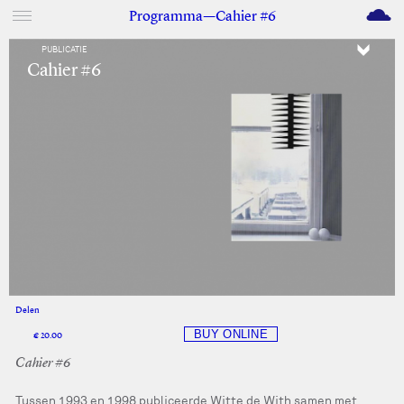
M
Programma—Cahier #6
PUBLICATIE
Cahier #6
Delen
Facebook
Twitter
€ 20.00
Cahier #6
Tussen 1993 en 1998 publiceerde Witte de With samen met