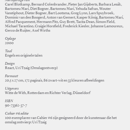
Met bijdrage van
Carel Blotkamp, Bernard Colenbrander, Pieter Jan Gijsberts, Barbara Lesák,
Bartomeu Marí, Diet Bogner, Bartomeu Marí, Yehuda Safran, Wouter
Vanstiphout, Dieter Bogner, Bart Lootsma, Greg Lynn, Lars Spuybroek,
Dominic van den Boogerd, Anton van Gemert, Kasper König, Bartomeu Marí,
Alfred Pacquement, Hermann Pitz, Guy Brett, Tacita Dean, Simon Field,
Michael Tarantino, Craigie Horsfield, Frederick Kiesler, Johanne Lamoureux,
Gerco de Ruijter, Axel Wirths
Oplage
2000
Taal
Engels en originele talen
Design
React, Uri Tzaig (Omslagontwerp)
Formaat
20,5 x 27 cm, 172 pagina’s, 86 zwart-wit en 33 kleuren afbeeldingen
Uitgevers
Witte de With, Rotterdam en Richter Verlag, Düsseldorf
ISBN
90-73362-37-7
Cahier #6 editie
100 exemplaren van Cahier #6 zijn gesigneerd door de kunstenaar die het
omslag ontwierp: Uri Tzaig