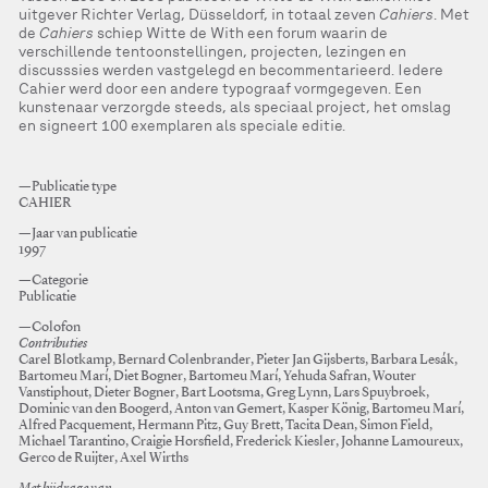
uitgever Richter Verlag, Düsseldorf, in totaal zeven
Cahiers
. Met
de
Cahiers
schiep Witte de With een forum waarin de
verschillende tentoonstellingen, projecten, lezingen en
discusssies werden vastgelegd en becommentarieerd. Iedere
Cahier werd door een andere typograaf vormgegeven. Een
kunstenaar verzorgde steeds, als speciaal project, het omslag
en signeert 100 exemplaren als speciale editie.
—Publicatie type
CAHIER
—Jaar van publicatie
1997
—Categorie
Publicatie
—Colofon
Contributies
Carel Blotkamp, Bernard Colenbrander, Pieter Jan Gijsberts, Barbara Lesák,
Bartomeu Marí, Diet Bogner, Bartomeu Marí, Yehuda Safran, Wouter
Vanstiphout, Dieter Bogner, Bart Lootsma, Greg Lynn, Lars Spuybroek,
Dominic van den Boogerd, Anton van Gemert, Kasper König, Bartomeu Marí,
Alfred Pacquement, Hermann Pitz, Guy Brett, Tacita Dean, Simon Field,
Michael Tarantino, Craigie Horsfield, Frederick Kiesler, Johanne Lamoureux,
Gerco de Ruijter, Axel Wirths