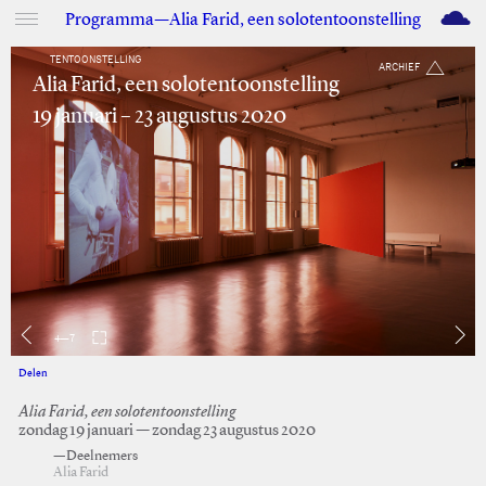
M
Programma—Alia Farid, een solotentoonstelling
TENTOONSTELLING
ARCHIEF
Alia Farid, een solotentoonstelling
19 januari – 23 augustus 2020
4
—
7
Delen
Facebook
Twitter
Alia Farid, een solotentoonstelling
zondag 19 januari — zondag 23 augustus 2020
—Deelnemers
Alia Farid