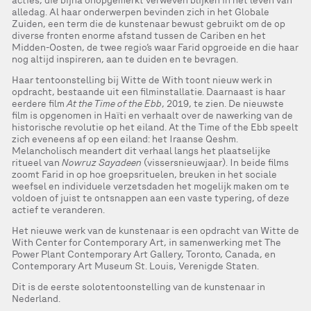
acties, die bijna onopgemerkt verweven blijken in het leven van
alledag. Al haar onderwerpen bevinden zich in het Globale
Zuiden, een term die de kunstenaar bewust gebruikt om de op
diverse fronten enorme afstand tussen de Cariben en het
Midden-Oosten, de twee regio’s waar Farid opgroeide en die haar
nog altijd inspireren, aan te duiden en te bevragen.
Haar tentoonstelling bij Witte de With toont nieuw werk in
opdracht, bestaande uit een filminstallatie. Daarnaast is haar
eerdere film
At the Time of the Ebb
, 2019, te zien. De nieuwste
film is opgenomen in Haïti en verhaalt over de nawerking van de
historische revolutie op het eiland. At the Time of the Ebb speelt
zich eveneens af op een eiland: het Iraanse Qeshm.
Melancholisch meandert dit verhaal langs het plaatselijke
ritueel van
Nowruz Sayadeen
(vissersnieuwjaar). In beide films
zoomt Farid in op hoe groepsrituelen, breuken in het sociale
weefsel en individuele verzetsdaden het mogelijk maken om te
voldoen of juist te ontsnappen aan een vaste typering, of deze
actief te veranderen.
Het nieuwe werk van de kunstenaar is een opdracht van Witte de
With Center for Contemporary Art, in samenwerking met The
Power Plant Contemporary Art Gallery, Toronto, Canada, en
Contemporary Art Museum St. Louis, Verenigde Staten.
Dit is de eerste solotentoonstelling van de kunstenaar in
Nederland.