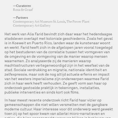
—Curatoren
Rosa de Graaf
—Partners
Contemporary Art Museum St. Louis
,
The Power Plant
Contemporary Art Gallery
Het werk van Alia Farid bevindt zich daar waar het hedendaagse
stadsleven overlapt met koloniale geschiedenis. Zoals het geval
is in Koeweit en Puerto Rico, landen waar de kunstenaar woont
en werkt. Farid heeft zich in de afgelopen jaren vooral toegelegd
op het bestuderen van de correlatie tussen het vormgeven van
de omgeving en de vormgeving van de manier waarop mensen
waarnemen. Zo analyseerde zij de manieren waarop
machtsstructuren vertegenwoordigd zijn in het weefsel van de
stad. Sociale verdrukking en migratie, nationale identiteit en
zelfexpressie, maar ook de nog altijd actuele erfenis en impact
van het westers imperialisme zijn onderwerpen waarmee Farid
zich in haar werk heeft verhouden. Ze geeft vorm aan haar op
onderzoek gestoelde praktijk in tekeningen, installaties,
publieke interventies en sinds kort ook films.
In haar meest recente onderzoek richt Farid haar vizier op
gemeenschappen die niet willen versmelten met de gangbare
moderne cultuur. Haar interesse voor dit onderwerp werd gewekt
toen zij op het spoor kwam van allerlei micro-narratieven en