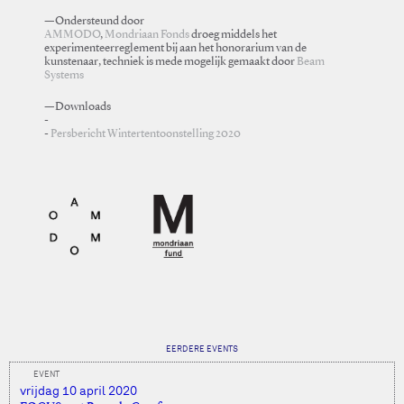
—Ondersteund door
AMMODO
,
Mondriaan Fonds
droeg middels het
experimenteerreglement bij aan het honorarium van de
kunstenaar, techniek is mede mogelijk gemaakt door
Beam
Systems
—Downloads
Persbericht Wintertentoonstelling 2020
EERDERE EVENTS
EVENT
vrijdag 10 april 2020